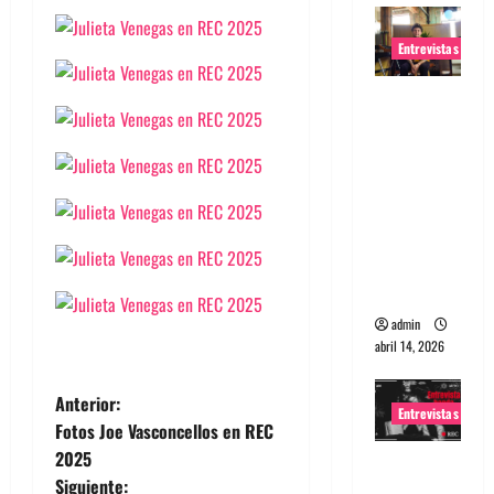
Entrevistas
Entrevista
Rudy De
Anda:
Conquista
ndo el
mundo,
una tocata
a la vez
admin
abril 14, 2026
N
Anterior:
Entrevistas
Fotos Joe Vasconcellos en REC
a
2025
Entrevista
Siguiente:
a banda