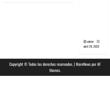
banda
PCR, No
Wave y Art
punk de
Corea del
Sur
admin
abril 29, 2025
Copyright © Todos los derechos reservados.
|
MoreNews
por AF
themes.