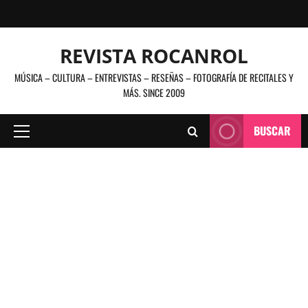
Saltar
al
contenido
REVISTA ROCANROL
MÚSICA – CULTURA – ENTREVISTAS – RESEÑAS – FOTOGRAFÍA DE RECITALES Y
MÁS. SINCE 2009
BUSCAR
Menú
principal