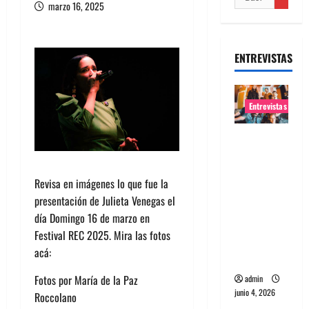
marzo 16, 2025
ENTREVISTAS
Entrevistas
Entrevista
banda
Evolfo:
Revisa en imágenes lo que fue la
Hablándol
presentación de Julieta Venegas el
e
día Domingo 16 de marzo en
directame
Festival REC 2025. Mira las fotos
nte a tu
acá:
espíritu
Fotos por María de la Paz
admin
junio 4, 2026
Roccolano