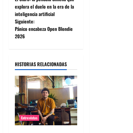
a
explora el duelo en la era de la
inteligencia artificial
v
Siguiente:
e
Pánico encabeza Open Blondie
2026
g
a
HISTORIAS RELACIONADAS
c
i
ó
n
d
Entrevistas
e