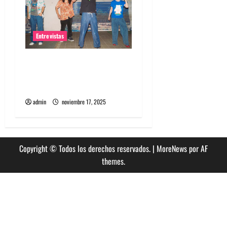
Entrevistas
Entrevista a la banda
japonesa Zoobombs: Una
energía salvaje
admin
noviembre 17, 2025
Copyright © Todos los derechos reservados.
|
MoreNews
por AF
themes.