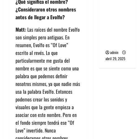
¿Qué significa el nombre?
banda
¿Consideraron otros nombres
PCR, No
antes de llegar a Evolfo?
Wave y Art
punk de
Matt:
Las raíces del nombre Evolfo
Corea del
son simples pero antiguas. En
Sur
resumen, Evolfo es “Of Love”
escrito al revés. Lo que
admin
abril 29, 2025
particularmente me gusta del
nombre es que se siente como una
palabra que podemos definir
nosotros mismos, ya que nadie más
usa la palabra Evolfo. Entonces
podemos crear los sonidos y
visuales que la gente empieza a
asociar con este nombre. Pero en
el fondo siempre tendrá ese “Of
Love” invertido. Nunca
consideramos otros nombres.