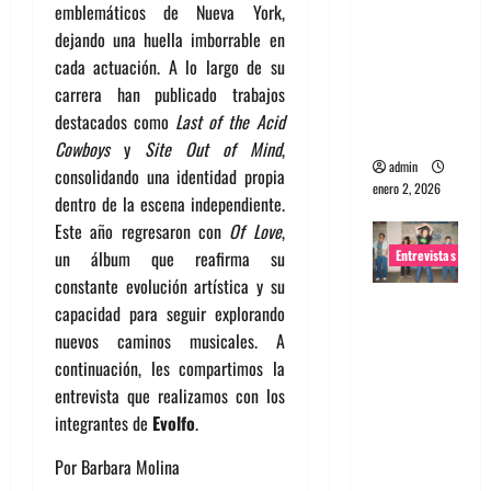
emblemáticos de Nueva York,
portugues
dejando una huella imborrable en
a
cada actuación. A lo largo de su
Maquina:
carrera han publicado trabajos
Directo y
destacados como
Last of the Acid
visceral
Cowboys
y
Site Out of Mind
,
admin
consolidando una identidad propia
enero 2, 2026
dentro de la escena independiente.
Este año regresaron con
Of Love
,
Entrevistas
un álbum que reafirma su
constante evolución artística y su
Entrevista
capacidad para seguir explorando
a la banda
nuevos caminos musicales. A
japonesa
continuación, les compartimos la
Zoobombs
entrevista que realizamos con los
: Una
integrantes de
Evolfo
.
energía
Por Barbara Molina
salvaje