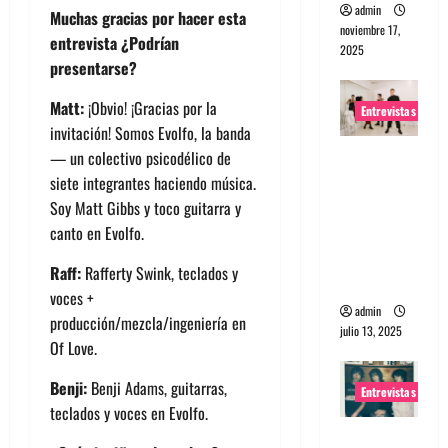
admin
Muchas gracias por hacer esta
noviembre 17,
entrevista ¿Podrían
2025
presentarse?
Matt:
¡Obvio! ¡Gracias por la
Entrevistas
invitación! Somos Evolfo, la banda
Entrevista
— un colectivo psicodélico de
a The
siete integrantes haciendo música.
Wants: Su
Soy Matt Gibbs y toco guitarra y
universo
canto en Evolfo.
distorsion
Raff:
Rafferty Swink, teclados y
ado
voces +
admin
producción/mezcla/ingeniería en
julio 13, 2025
Of Love.
Benji:
Benji Adams, guitarras,
Entrevistas
teclados y voces en Evolfo.
Entrevista: