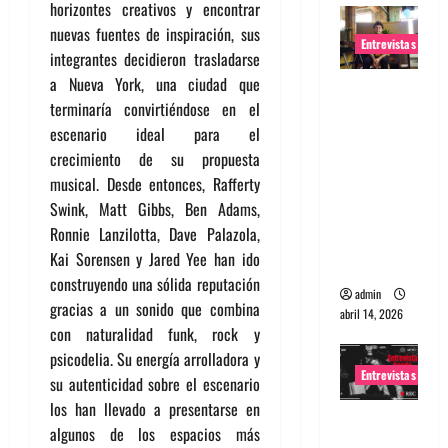
horizontes creativos y encontrar
nuevas fuentes de inspiración, sus
Entrevistas
integrantes decidieron trasladarse
a Nueva York, una ciudad que
Entrevista
terminaría convirtiéndose en el
Rudy De
escenario ideal para el
Anda:
crecimiento de su propuesta
Conquista
musical. Desde entonces, Rafferty
ndo el
Swink, Matt Gibbs, Ben Adams,
mundo,
Ronnie Lanzilotta, Dave Palazola,
una tocata
Kai Sorensen y Jared Yee han ido
a la vez
construyendo una sólida reputación
admin
gracias a un sonido que combina
abril 14, 2026
con naturalidad funk, rock y
psicodelia. Su energía arrolladora y
Entrevistas
su autenticidad sobre el escenario
los han llevado a presentarse en
Entrevista
algunos de los espacios más
a banda