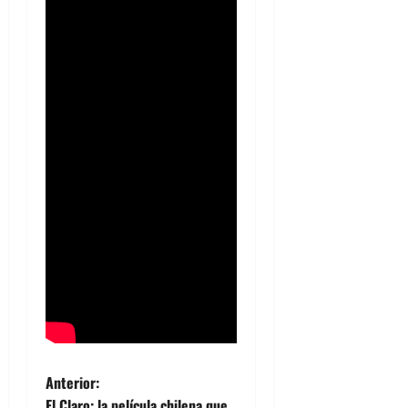
N
Anterior:
El Claro: la película chilena que