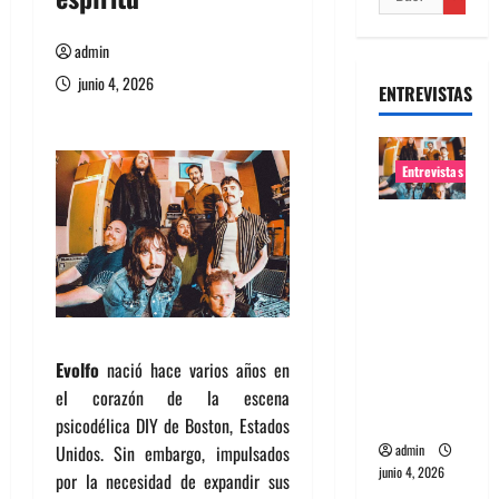
admin
junio 4, 2026
ENTREVISTAS
Entrevistas
Entrevista
banda
Evolfo:
Hablándol
e
directame
Evolfo
nació hace varios años en
nte a tu
el corazón de la escena
espíritu
psicodélica DIY de Boston, Estados
Unidos. Sin embargo, impulsados
admin
junio 4, 2026
por la necesidad de expandir sus