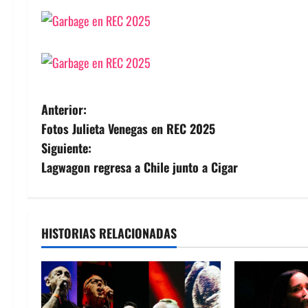
N
Anterior:
Fotos Julieta Venegas en REC 2025
a
Siguiente:
v
Lagwagon regresa a Chile junto a Cigar
e
g
HISTORIAS RELACIONADAS
a
c