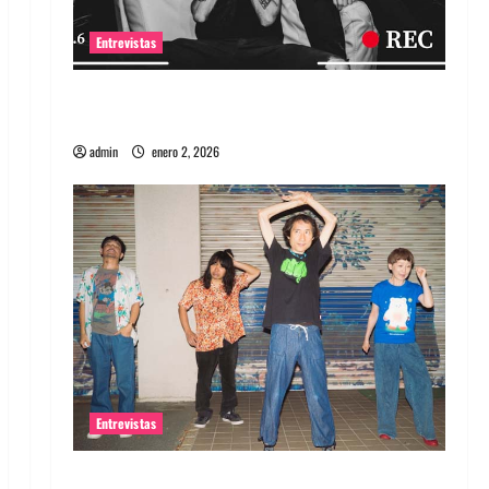
Entrevistas
Entrevista a banda portuguesa Maquina:
Directo y visceral
admin
enero 2, 2026
Entrevistas
Entrevista a la banda japonesa Zoobombs: Una