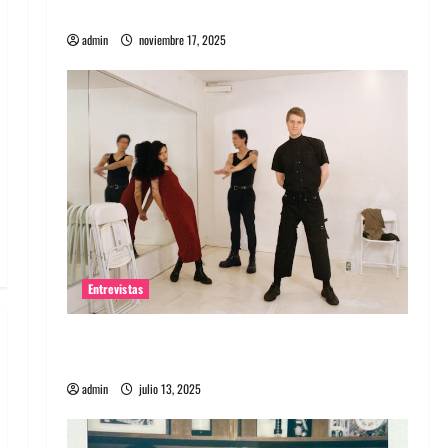
energía salvaje
admin
noviembre 17, 2025
Entrevistas
Entrevista a The Wants: Su universo
distorsionado
admin
julio 13, 2025