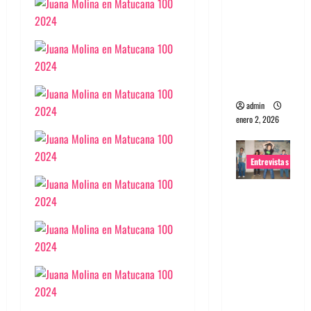
portugues
a
Maquina:
Directo y
visceral
admin
enero 2, 2026
Entrevistas
Entrevista
a la banda
japonesa
Zoobombs
: Una
energía
salvaje