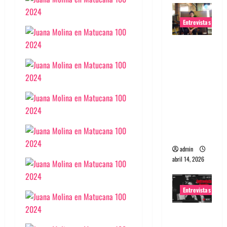
Entrevistas
Entrevista
Rudy De
Anda:
Conquista
ndo el
mundo,
una tocata
a la vez
admin
abril 14, 2026
Entrevistas
Entrevista
a banda