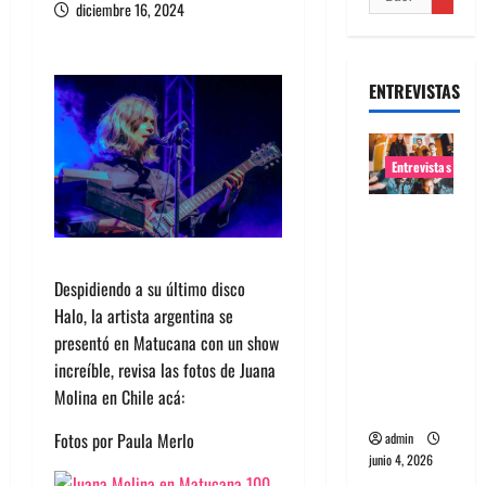
diciembre 16, 2024
ENTREVISTAS
Entrevistas
Entrevista
banda
Evolfo:
Despidiendo a su último disco
Hablándol
Halo, la artista argentina se
e
presentó en Matucana con un show
directame
increíble, revisa las fotos de Juana
nte a tu
Molina en Chile acá:
espíritu
Fotos por Paula Merlo
admin
junio 4, 2026