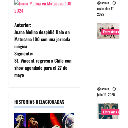
admin
noviembre 17,
2025
N
Anterior:
Juana Molina despidió Halo en
Entrevistas
a
Matucana 100 con una jornada
Entrevista
mágica
v
a The
Siguiente:
Wants: Su
e
St. Vincent regresa a Chile con
universo
show agendado para el 27 de
g
distorsion
mayo
ado
a
admin
julio 13, 2025
c
HISTORIAS RELACIONADAS
i
Entrevistas
ó
Entrevista: