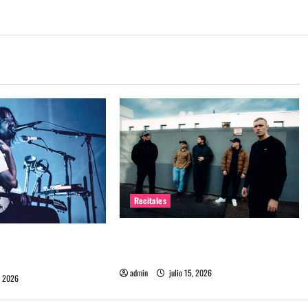
Recitales
High Vis confirma su esperado
 Chile: La historia
debut en Chile
l público chileno
admin
julio 15, 2026
, 2026