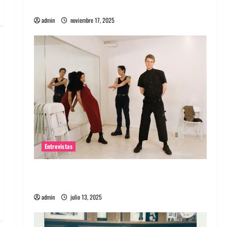
energía salvaje
admin
noviembre 17, 2025
Entrevistas
Entrevista a The Wants: Su universo
distorsionado
admin
julio 13, 2025