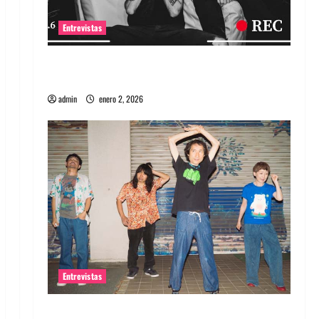
Entrevistas
Entrevista a banda portuguesa Maquina:
Directo y visceral
admin
enero 2, 2026
Entrevistas
Entrevista a la banda japonesa Zoobombs: Una