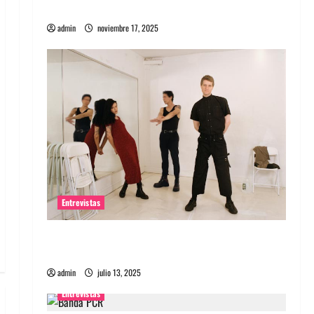
energía salvaje
admin
noviembre 17, 2025
Entrevistas
Entrevista a The Wants: Su universo
distorsionado
admin
julio 13, 2025
Entrevistas