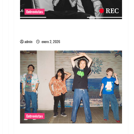
Entrevistas
Entrevista a banda portuguesa Maquina:
Directo y visceral
admin
enero 2, 2026
Entrevistas
Entrevista a la banda japonesa Zoobombs: Una