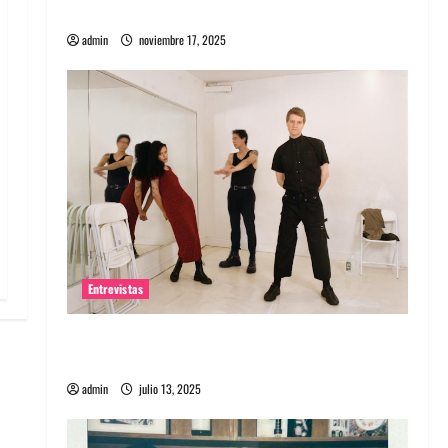
energía salvaje
admin
noviembre 17, 2025
Entrevistas
Entrevista a The Wants: Su universo
distorsionado
admin
julio 13, 2025