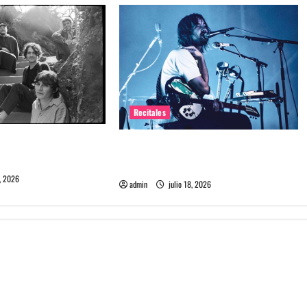
Recitales
me maten debuta en
Tame Impala en Chile: La historia
especial con el público chileno
, 2026
admin
julio 18, 2026