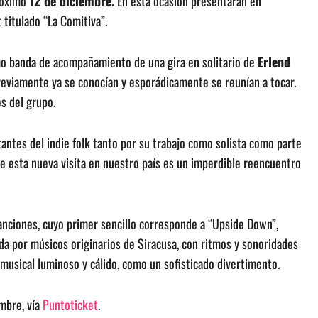
próximo
12 de diciembre.
En esta ocasión presentarán en
titulado “La Comitiva”.
 banda de acompañamiento de una gira en solitario de
Erlend
reviamente ya se conocían y esporádicamente se reunían a tocar.
s del grupo.
ntes del indie folk tanto por su trabajo como solista como parte
ue esta nueva visita en nuestro país es un imperdible reencuentro
canciones, cuyo primer sencillo corresponde a “Upside Down”,
ada por músicos originarios de Siracusa, con ritmos y sonoridades
usical luminoso y cálido, como un sofisticado divertimento.
embre, vía
Puntoticket
.