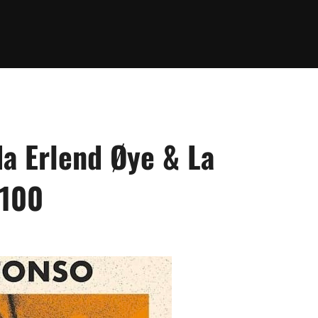
da Erlend Øye & La
 100