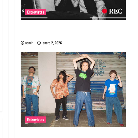
Entrevistas
Entrevista a banda portuguesa Maquina:
Directo y visceral
admin
enero 2, 2026
Entrevistas
Entrevista a la banda japonesa Zoobombs: Una