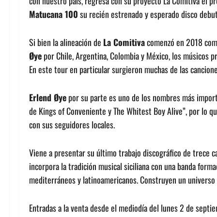
con nuestro país, regresa con su proyecto La Comitiva el 
Matucana 100
su recién estrenado y esperado disco debut 
Si bien la alineación de
La Comitiva
comenzó en 2018 como
Øye
por Chile, Argentina, Colombia y México, los músicos p
En este tour en particular surgieron muchas de las cancione
Erlend Øye
por su parte es uno de los nombres más importa
de Kings of Conveniente y The Whitest Boy Alive”, por lo q
con sus seguidores locales.
Viene a presentar su último trabajo discográfico de trece 
incorpora la tradición musical siciliana con una banda form
mediterráneos y latinoamericanos. Construyen un universo m
Entradas a la venta desde el mediodía del lunes 2 de septi