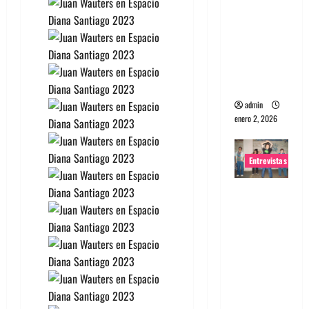
portugues
a
Maquina:
Directo y
visceral
admin
enero 2, 2026
Entrevistas
Entrevista
a la banda
japonesa
Zoobombs
: Una
energía
salvaje