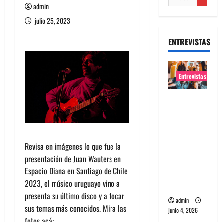
admin
julio 25, 2023
ENTREVISTAS
Entrevistas
Entrevista
banda
Evolfo:
Hablándol
Revisa en imágenes lo que fue la
e
presentación de Juan Wauters en
directame
Espacio Diana en Santiago de Chile
nte a tu
2023, el músico uruguayo vino a
espíritu
presenta su último disco y a tocar
admin
sus temas más conocidos. Mira las
junio 4, 2026
fotos acá: