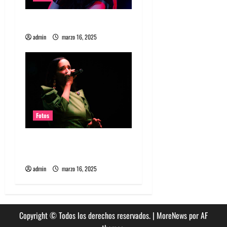
a
Fotos Garbage en REC 2025
d
admin
marzo 16, 2025
a
s
Fotos
Fotos Julieta Venegas en
REC 2025
admin
marzo 16, 2025
Copyright © Todos los derechos reservados.
|
MoreNews
por AF