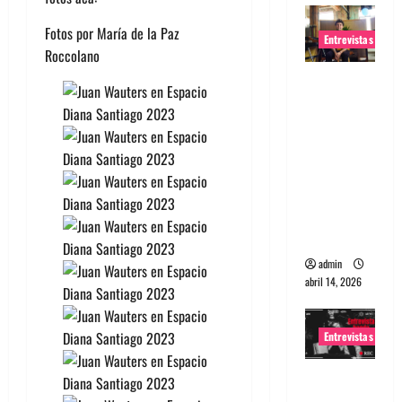
Fotos por María de la Paz
Entrevistas
Roccolano
Entrevista
Rudy De
Anda:
Conquista
ndo el
mundo,
una tocata
a la vez
admin
abril 14, 2026
Entrevistas
Entrevista
a banda