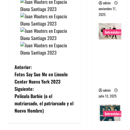
admin
noviembre 17,
2025
Entrevistas
Entrevista
a The
Wants: Su
N
Anterior:
universo
Fotos Say Sue Me en Lincoln
distorsion
a
Center Nueva York 2023
ado
Siguiente:
v
admin
Película Barbie (o el
julio 13, 2025
e
matriarcado, el patriarcado y el
Nuevo Hombre)
Entrevistas
g
Entrevista: