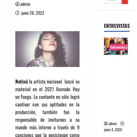
admin
junio 26, 2022
ENTREVISTAS
Entrevistas
Entrevista
banda
Evolfo:
Natisú
la artista nacional lanzó su
Hablándol
material en el 2021 llamado Hay
e
un Fuego. La cantante no sólo logró
directame
cautivar con sus aptitudes en la
nte a tu
producción, también fue la
espíritu
responsable de invitarnos a su
admin
mundo más interno a través de 9
junio 4, 2026
canciones que la posicionan como