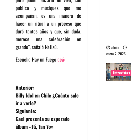
portugues
público y músiques que me
a
acompañan, es una manera de
Maquina:
hacer un ritual a un proceso que
Directo y
duró tantos años y que, sin duda,
visceral
merece una celebración en
grande”, señaló Natisú.
admin
enero 2, 2026
Escucha Hay un Fuego
acá:
Entrevistas
N
Entrevista
Anterior:
a la banda
Billy Idol en Chile ¿Cuánto sale
a
japonesa
ir a verlo?
Zoobombs
Siguiente:
v
: Una
Gael presenta su esperado
e
energía
álbum «Tú, Tan Yo»
salvaje