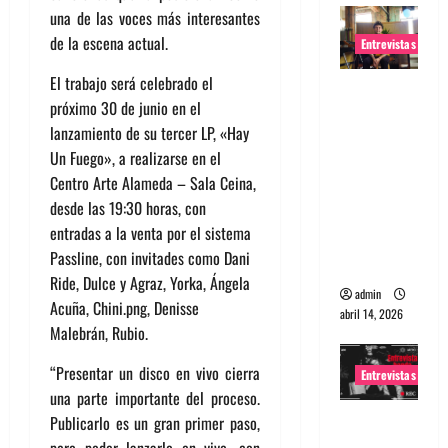
una de las voces más interesantes
de la escena actual.
Entrevistas
El trabajo será celebrado el
Entrevista
próximo 30 de junio en el
Rudy De
lanzamiento de su tercer LP, «Hay
Anda:
Un Fuego», a realizarse en el
Conquista
Centro Arte Alameda – Sala Ceina,
ndo el
desde las 19:30 horas, con
mundo,
entradas a la venta por el sistema
una tocata
Passline, con invitades como Dani
a la vez
Ride, Dulce y Agraz, Yorka, Ángela
admin
Acuña, Chini.png, Denisse
abril 14, 2026
Malebrán, Rubio.
“Presentar un disco en vivo cierra
Entrevistas
una parte importante del proceso.
Entrevista
Publicarlo es un gran primer paso,
a banda
pero poder lanzarlo en vivo, con