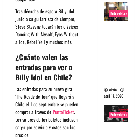
Tras décadas de espera Billy Idol,
Entrevistas
junto a su guitarrista de siempre,
Steve Stevens tocarán los clásicos
Entrevista
Dancing With Myself, Eyes Without
Rudy De
a Fce, Rebel Yell y muchos más.
Anda:
Conquista
¿Cuánto valen las
ndo el
entradas para ver a
mundo,
una tocata
Billy Idol en Chile?
a la vez
Las entradas para su nueva gira
admin
‘The Roadside Tour’ que llegará a
abril 14, 2026
Chile el 1 de septiembre se pueden
comprar a través de
PuntoTicket
.
Entrevistas
Los valores de los boletos incluyen
cargo por servicio y estos son los
Entrevista
precios:
a banda