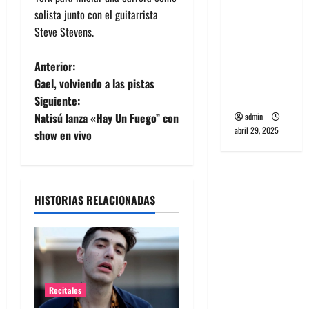
banda
solista junto con el guitarrista
PCR, No
Steve Stevens.
Wave y Art
punk de
N
Anterior:
Corea del
Gael, volviendo a las pistas
a
Sur
Siguiente:
Natisú lanza «Hay Un Fuego” con
admin
v
abril 29, 2025
show en vivo
e
g
HISTORIAS RELACIONADAS
a
c
i
Recitales
ó