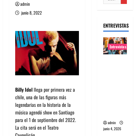
admin
junio 8, 2022
ENTREVISTAS
Entrevistas
Entrevista
banda
Evolfo:
Hablándol
Billy Idol
llega por primera vez a
e
chile, una de las figuras más
directame
legendarias en la historia de la
nte a tu
música agendó show en Santiago
espíritu
para el 1 de septiembre del 2022.
admin
La cita será en el Teatro
junio 4, 2026
Caupolicán.