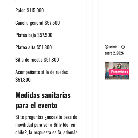
portugues
Palco $115.000
a
Maquina:
Cancha general $57.500
Directo y
Platea baja $57.500
visceral
Platea alta $51.800
admin
enero 2, 2026
Silla de ruedas $51.800
Acompañante silla de ruedas
Entrevistas
$51.800
Entrevista
Medidas sanitarias
a la banda
japonesa
para el evento
Zoobombs
: Una
Si te preguntas ¿necesito pase de
energía
movilidad para ver a Billy Idol en
salvaje
chile?, la respuesta es Sí, además