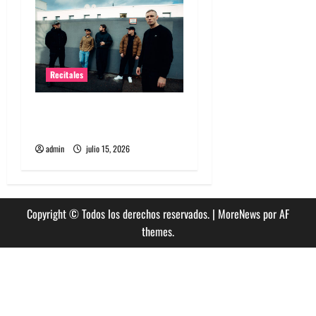
s
Recitales
High Vis confirma su
esperado debut en Chile
admin
julio 15, 2026
Copyright © Todos los derechos reservados.
|
MoreNews
por AF
themes.