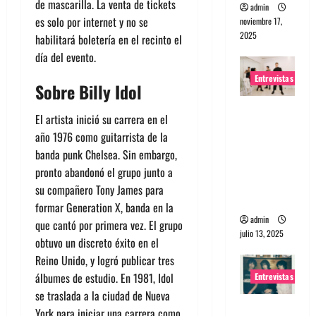
de mascarilla. La venta de tickets
admin
es solo por internet y no se
noviembre 17,
2025
habilitará boletería en el recinto el
día del evento.
Entrevistas
Sobre Billy Idol
Entrevista
El artista inició su carrera en el
a The
año 1976 como guitarrista de la
Wants: Su
banda punk Chelsea. Sin embargo,
universo
pronto abandonó el grupo junto a
distorsion
su compañero Tony James para
ado
formar Generation X, banda en la
admin
que cantó por primera vez. El grupo
julio 13, 2025
obtuvo un discreto éxito en el
Reino Unido, y logró publicar tres
álbumes de estudio. En 1981, Idol
Entrevistas
se traslada a la ciudad de Nueva
Entrevista:
York para iniciar una carrera como