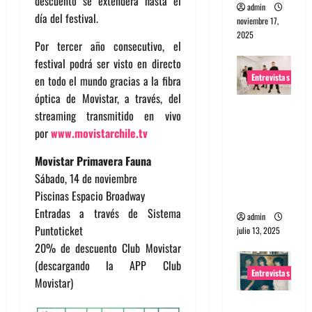
descuento se extenderá hasta el
admin
día del festival.
noviembre 17,
2025
Por tercer año consecutivo, el
festival podrá ser visto en directo
Entrevistas
en todo el mundo gracias a la fibra
óptica de Movistar, a través, del
Entrevista
streaming transmitido en vivo
a The
por
www.movistarchile.tv
Wants: Su
Movistar Primavera Fauna
universo
Sábado, 14 de noviembre
distorsion
Piscinas Espacio Broadway
ado
Entradas a través de Sistema
admin
Puntoticket
julio 13, 2025
20% de descuento Club Movistar
(descargando la APP Club
Entrevistas
Movistar)
Entrevista: