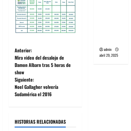
banda
PCR, No
Wave y Art
punk de
Corea del
Sur
N
admin
Anterior:
abril 29, 2025
Mira video del desalojo de
a
Damon Albarn tras 5 horas de
show
v
Siguiente:
e
Noel Gallagher volvería
Sudamérica el 2016
g
a
HISTORIAS RELACIONADAS
c