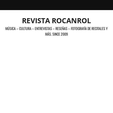
Saltar
al
contenido
REVISTA ROCANROL
MÚSICA – CULTURA – ENTREVISTAS – RESEÑAS – FOTOGRAFÍA DE RECITALES Y
MÁS. SINCE 2009