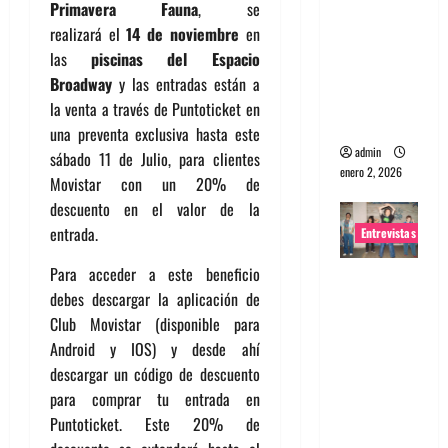
Primavera Fauna
, se
portugues
realizará el
14 de noviembre
en
a
las
piscinas del Espacio
Maquina:
Broadway
y las entradas están a
Directo y
la venta a través de Puntoticket en
visceral
una preventa exclusiva hasta este
admin
sábado 11 de Julio, para clientes
enero 2, 2026
Movistar con un 20% de
descuento en el valor de la
entrada.
Entrevistas
Para acceder a este beneficio
Entrevista
debes descargar la aplicación de
a la banda
Club Movistar (disponible para
japonesa
Android y IOS) y desde ahí
Zoobombs
descargar un código de descuento
: Una
para comprar tu entrada en
energía
Puntoticket. Este 20% de
salvaje