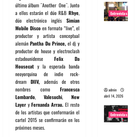
último álbum ¨Another One¨. Junto
a ellos estarán el dúo R&B
Rhye
,
Entrevistas
dúo electrónico inglés
Simian
Entrevista
Mobile Disco
en formato “live”, el
Rudy De
productor y artista conceptual
Anda:
alemán
Pantha Du Prince,
el dj y
Conquista
productor de house y electroclash
ndo el
estadounidense
Felix Da
mundo,
Housecat
y la esperada banda
una tocata
neoyorquina de indie rock-
a la vez
dream
DIIV,
además de otros
nombres como
Francesca
admin
abril 14, 2026
Lombardo
,
Valesuchi
,
New
Layer
y
Fernanda Arrau.
El resto
de los artistas que conformarán el
Entrevistas
cartel 2015 se confirmarán en los
próximos meses.
Entrevista
a banda