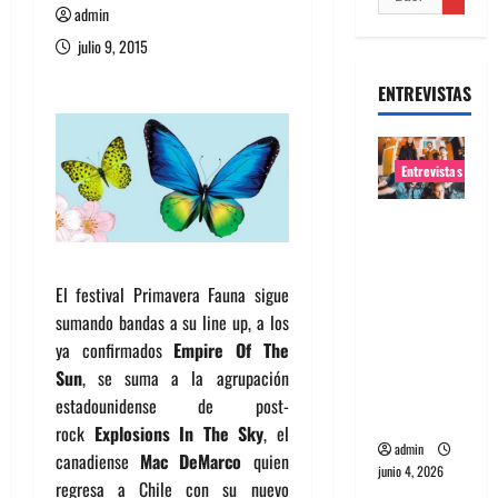
admin
julio 9, 2015
ENTREVISTAS
Entrevistas
Entrevista
banda
Evolfo:
El festival Primavera Fauna sigue
Hablándol
sumando bandas a su line up, a los
e
ya confirmados
Empire Of The
directame
Sun
, se suma a la agrupación
nte a tu
estadounidense de post-
espíritu
rock
Explosions In The Sky
, el
admin
canadiense
Mac DeMarco
quien
junio 4, 2026
regresa a Chile con su nuevo