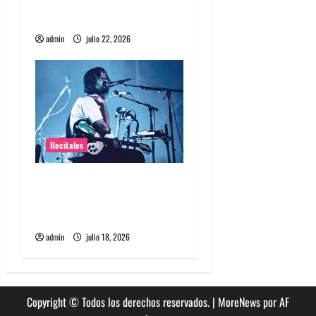
Diles que no me maten
debuta en Chile
a
admin
julio 22, 2026
s
Recitales
Tame Impala en Chile: La
historia especial con el
público chileno
admin
julio 18, 2026
Copyright © Todos los derechos reservados.
|
MoreNews
por AF