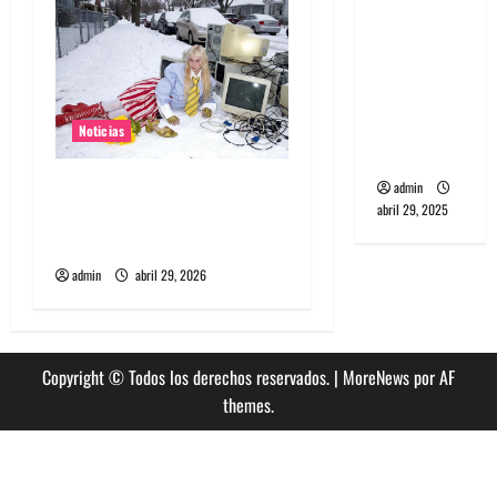
s
banda
PCR, No
Wave y Art
punk de
Corea del
Noticias
Sur
Grimes lanzará nuevo disco
admin
abril 29, 2025
este 2026 llamado Psy
Opera
admin
abril 29, 2026
Copyright © Todos los derechos reservados.
|
MoreNews
por AF
themes.