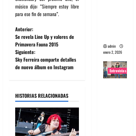
músico dijo: “Siempre estoy libre
portugues
para ese fin de semana”.
a
Maquina:
N
Anterior:
Directo y
Se revela Line Up y valores de
visceral
a
Primavera Fauna 2015
admin
Siguiente:
enero 2, 2026
v
Sky Ferreira comparte detalles
e
de nuevo álbum en Instagram
Entrevistas
g
Entrevista
a
a la banda
HISTORIAS RELACIONADAS
japonesa
c
Zoobombs
: Una
i
energía
salvaje
ó