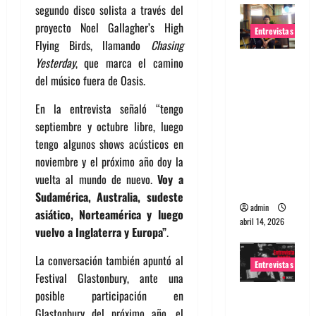
segundo disco solista a través del
proyecto Noel Gallagher’s High
Entrevistas
Flying Birds, llamando
Chasing
Yesterday
, que marca el camino
Entrevista
del músico fuera de Oasis.
Rudy De
Anda:
En la entrevista señaló “tengo
Conquista
septiembre y octubre libre, luego
ndo el
tengo algunos shows acústicos en
mundo,
noviembre y el próximo año doy la
una tocata
vuelta al mundo de nuevo.
Voy a
a la vez
Sudamérica, Australia, sudeste
admin
asiático, Norteamérica y luego
abril 14, 2026
vuelvo a Inglaterra y Europa”
.
La conversación también apuntó al
Entrevistas
Festival Glastonbury, ante una
posible participación en
Entrevista
Glastonbury del próximo año, el
a banda