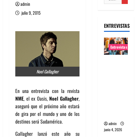
admin
julio 9, 2015
ENTREVISTAS
Entrevistas
Entrevista
banda
Noel Gallagher
Evolfo:
Hablándol
En una entrevista con la revista
e
NME
, el ex Oasis,
Noel Gallagher
,
directame
aseguró que el próximo año estará
nte a tu
de gira por el mundo y uno de los
espíritu
destinos será Sudamérica.
admin
junio 4, 2026
Gallagher lanzó este año su