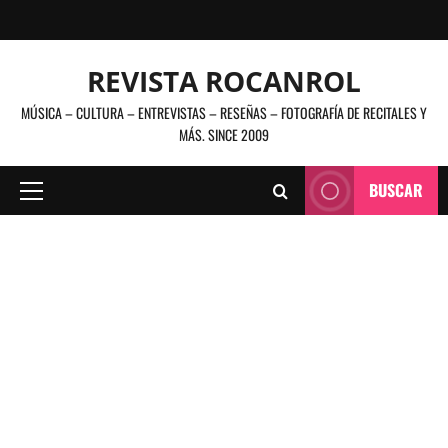
Saltar
al
contenido
REVISTA ROCANROL
MÚSICA – CULTURA – ENTREVISTAS – RESEÑAS – FOTOGRAFÍA DE RECITALES Y
MÁS. SINCE 2009
BUSCAR
Menú
principal