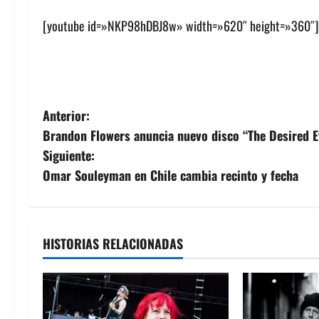
[youtube id=»NKP98hDBJ8w» width=»620″ height=»360″]
N
Anterior:
Brandon Flowers anuncia nuevo disco “The Desired Ef
a
Siguiente:
v
Omar Souleyman en Chile cambia recinto y fecha
e
g
HISTORIAS RELACIONADAS
a
c