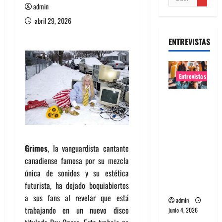
admin
abril 29, 2026
ENTREVISTAS
Entrevistas
Entrevista
banda
Evolfo:
Hablándol
Grimes
, la vanguardista cantante
e
canadiense famosa por su mezcla
directame
única de sonidos y su estética
nte a tu
futurista, ha dejado boquiabiertos
espíritu
a sus fans al revelar que está
admin
trabajando en un nuevo disco
junio 4, 2026