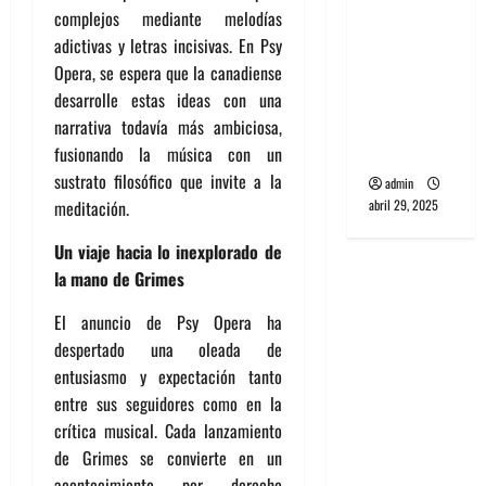
banda
complejos mediante melodías
PCR, No
adictivas y letras incisivas. En Psy
Wave y Art
Opera, se espera que la canadiense
punk de
desarrolle estas ideas con una
Corea del
narrativa todavía más ambiciosa,
Sur
fusionando la música con un
sustrato filosófico que invite a la
admin
abril 29, 2025
meditación.
Un viaje hacia lo inexplorado de
la mano de Grimes
El anuncio de Psy Opera ha
despertado una oleada de
entusiasmo y expectación tanto
entre sus seguidores como en la
crítica musical. Cada lanzamiento
de Grimes se convierte en un
acontecimiento por derecho