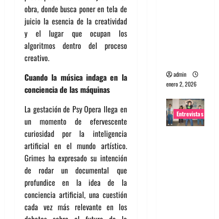
obra, donde busca poner en tela de
portugues
juicio la esencia de la creatividad
a
y el lugar que ocupan los
Maquina:
algoritmos dentro del proceso
Directo y
creativo.
visceral
admin
Cuando la música indaga en la
enero 2, 2026
conciencia de las máquinas
La gestación de Psy Opera llega en
Entrevistas
un momento de efervescente
curiosidad por la inteligencia
Entrevista
artificial en el mundo artístico.
a la banda
Grimes ha expresado su intención
japonesa
de rodar un documental que
Zoobombs
profundice en la idea de la
: Una
conciencia artificial, una cuestión
energía
cada vez más relevante en los
salvaje
debates sobre el futuro de la