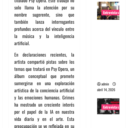
titulado Psy Opera. Este trabajo no
solo llama la atención por su
Entrevistas
nombre sugerente, sino que
también lanza interrogantes
Entrevista
profundos acerca del vínculo entre
Rudy De
la música y la inteligencia
Anda:
artificial.
Conquista
ndo el
En declaraciones recientes, la
mundo,
artista compartió pistas sobre los
una tocata
temas que tratará en Psy Opera, un
a la vez
álbum conceptual que promete
sumergirse en una exploración
admin
artística de la conciencia artificial
abril 14, 2026
y las emociones humanas. Grimes
ha mostrado un creciente interés
Entrevistas
por el papel de la IA en nuestra
vida diaria y en el arte. Esta
Entrevista
preocupación se ve reflejada en su
a banda