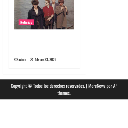
Noticias
Echo & the Bunnymen en
Chile 2026: las fechas que
abren la posibilidad
admin
febrero 23, 2026
Copyright © Todos los derechos reservados.
|
MoreNews
por AF
themes.