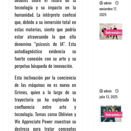
admin
tecnología y su impacto en la
noviembre 17,
humanidad. La intérprete confesó
2025
que, debido a su inmersión total en
estas materias, siente que podría
Entrevistas
estar atravesando lo que ella
denomina “psicosis de IA”. Esta
Entrevista
autodiagnóstico evidencia su
a The
fuerte conexión con su arte y su
Wants: Su
perpetua búsqueda de innovación.
universo
distorsion
Esta inclinación por la conciencia
ado
de las máquinas no es nueva en
admin
Grimes, quien a lo largo de su
julio 13, 2025
trayectoria ya ha explorado la
confluencia entre arte y
tecnología. Temas como Oblivion y
Entrevistas
We Appreciate Power muestran su
Entrevista:
destreza para tratar conceptos