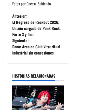
Fotos por Chessa Subiendo
N
Anterior:
El Regreso de Rockout 2026:
a
Un año cargado de Punk Rock.
Parte 3 y final
v
Siguiente:
e
Dame Area en Club Vita: ritual
industrial sin concesiones
g
a
HISTORIAS RELACIONADAS
c
i
ó