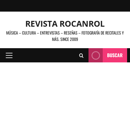
Saltar
al
contenido
REVISTA ROCANROL
MÚSICA – CULTURA – ENTREVISTAS – RESEÑAS – FOTOGRAFÍA DE RECITALES Y
MÁS. SINCE 2009
BUSCAR
Menú
principal