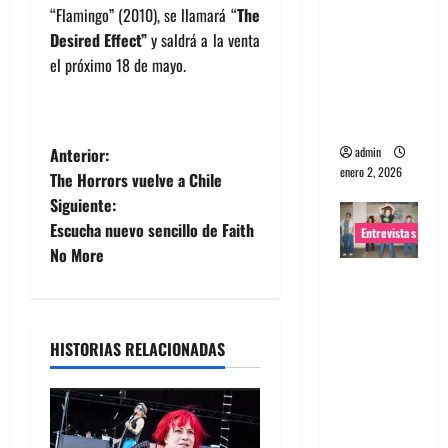
“Flamingo” (2010), se llamará “
The
portugues
Desired Effect”
y saldrá a la venta
a
el próximo 18 de mayo.
Maquina:
Directo y
visceral
N
admin
Anterior:
enero 2, 2026
The Horrors vuelve a Chile
a
Siguiente:
Escucha nuevo sencillo de Faith
Entrevistas
v
No More
e
Entrevista
a la banda
g
japonesa
HISTORIAS RELACIONADAS
Zoobombs
a
: Una
energía
c
salvaje