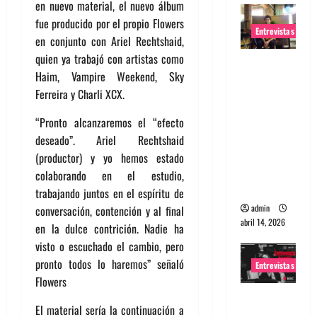
en nuevo material, el nuevo álbum
fue producido por el propio Flowers
Entrevistas
en conjunto con Ariel Rechtshaid,
quien ya trabajó con artistas como
Entrevista
Haim, Vampire Weekend, Sky
Rudy De
Ferreira y Charli XCX.
Anda:
Conquista
“Pronto alcanzaremos el “efecto
ndo el
deseado”. Ariel Rechtshaid
mundo,
(productor) y yo hemos estado
una tocata
colaborando en el estudio,
a la vez
trabajando juntos en el espíritu de
admin
conversación, contención y al final
abril 14, 2026
en la dulce contrición. Nadie ha
visto o escuchado el cambio, pero
pronto todos lo haremos” señaló
Entrevistas
Flowers
Entrevista
El material sería la continuación a
a banda