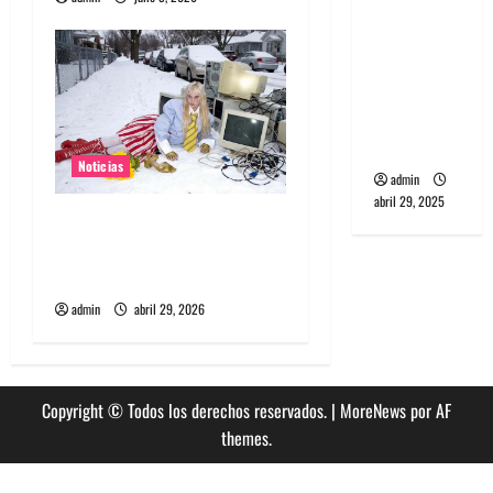
banda
a
PCR, No
s
Wave y Art
punk de
Corea del
Sur
Noticias
admin
abril 29, 2025
Grimes lanzará nuevo disco
este 2026 llamado Psy
Opera
admin
abril 29, 2026
Copyright © Todos los derechos reservados.
|
MoreNews
por AF
themes.