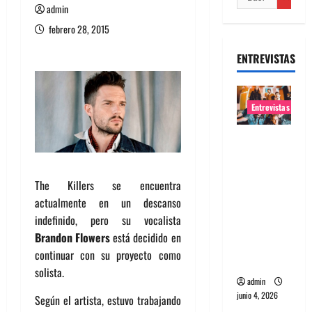
admin
febrero 28, 2015
ENTREVISTAS
Entrevistas
Entrevista
banda
Evolfo:
The Killers se encuentra
Hablándol
actualmente en un descanso
e
indefinido, pero su vocalista
directame
Brandon Flowers
está decidido en
nte a tu
continuar con su proyecto como
espíritu
solista.
admin
junio 4, 2026
Según el artista, estuvo trabajando