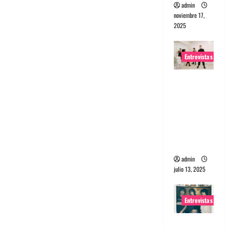
admin
noviembre 17,
2025
Entrevistas
Entrevista
a The
Wants: Su
universo
distorsion
ado
admin
julio 13, 2025
Entrevistas
Entrevista: