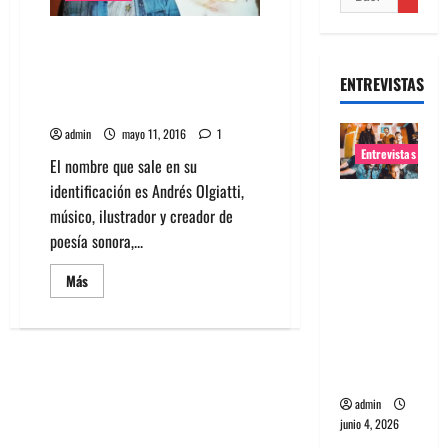
Entrevista a Antolín: La
nostalgia, a pesar de su
ENTREVISTAS
aparente pesimismo, me
resulta positiva
admin
mayo 11, 2016
1
Entrevistas
El nombre que sale en su
identificación es Andrés Olgiatti,
Entrevista
músico, ilustrador y creador de
banda
poesía sonora,...
Evolfo:
Hablándol
Leer
Más
más
e
acerca
de
directame
Entrevista
nte a tu
a
Antolín:
espíritu
La
nostalgia,
admin
a
pesar
junio 4, 2026
de
su