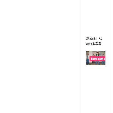
portugues
a
Maquina:
Directo y
visceral
admin
enero 2, 2026
Entrevistas
Entrevista
a la banda
japonesa
Zoobombs
: Una
energía
salvaje