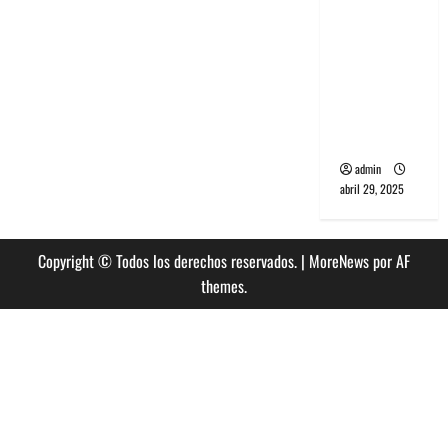
banda
PCR, No
Wave y Art
punk de
Corea del
Sur
admin
abril 29, 2025
Copyright © Todos los derechos reservados.
|
MoreNews
por AF
themes.