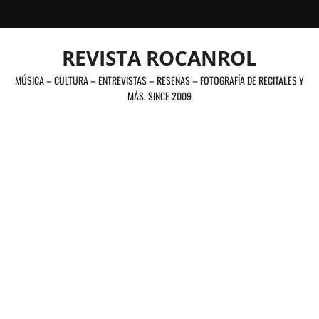
Saltar
al
contenido
REVISTA ROCANROL
MÚSICA – CULTURA – ENTREVISTAS – RESEÑAS – FOTOGRAFÍA DE RECITALES Y
MÁS. SINCE 2009