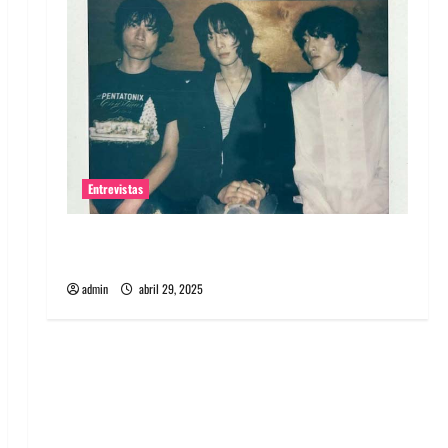
Entrevistas
Entrevista: banda PCR, No Wave y Art punk de
Corea del Sur
admin
abril 29, 2025