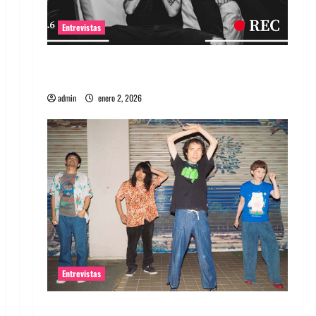
Entrevistas
Entrevista a banda portuguesa Maquina:
Directo y visceral
admin
enero 2, 2026
Entrevistas
Entrevista a la banda japonesa Zoobombs: Una