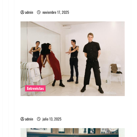
energía salvaje
admin
noviembre 17, 2025
Entrevistas
Entrevista a The Wants: Su universo
distorsionado
admin
julio 13, 2025