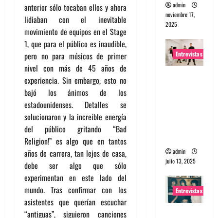
admin
anterior sólo tocaban ellos y ahora
noviembre 17,
lidiaban con el inevitable
2025
movimiento de equipos en el Stage
1, que para el público es inaudible,
Entrevistas
pero no para músicos de primer
nivel con más de 45 años de
Entrevista
experiencia. Sin embargo, esto no
a The
bajó los ánimos de los
Wants: Su
estadounidenses. Detalles se
universo
solucionaron y la increíble energía
distorsion
del público gritando “Bad
ado
Religion!” es algo que en tantos
admin
años de carrera, tan lejos de casa,
julio 13, 2025
debe ser algo que sólo
experimentan en este lado del
mundo. Tras confirmar con los
Entrevistas
asistentes que querían escuchar
Entrevista:
“antiguas”, siguieron canciones