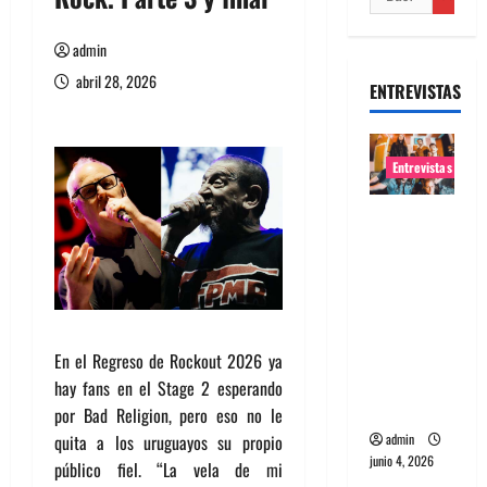
admin
abril 28, 2026
ENTREVISTAS
Entrevistas
Entrevista
banda
Evolfo:
Hablándol
e
directame
En el Regreso de Rockout 2026 ya
nte a tu
hay fans en el Stage 2 esperando
espíritu
por Bad Religion, pero eso no le
quita a los uruguayos su propio
admin
junio 4, 2026
público fiel. “La vela de mi