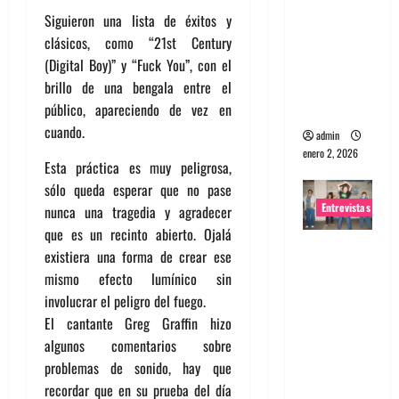
Siguieron una lista de éxitos y
portugues
clásicos, como “21st Century
a
(Digital Boy)” y “Fuck You”, con el
Maquina:
brillo de una bengala entre el
Directo y
público, apareciendo de vez en
visceral
cuando.
admin
enero 2, 2026
Esta práctica es muy peligrosa,
sólo queda esperar que no pase
Entrevistas
nunca una tragedia y agradecer
que es un recinto abierto. Ojalá
Entrevista
existiera una forma de crear ese
a la banda
mismo efecto lumínico sin
japonesa
involucrar el peligro del fuego.
Zoobombs
El cantante Greg Graffin hizo
: Una
algunos comentarios sobre
energía
problemas de sonido, hay que
salvaje
recordar que en su prueba del día