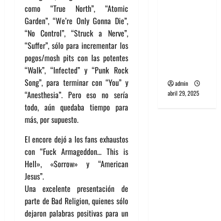
banda
como “True North”, “Atomic
PCR, No
Garden”, “We’re Only Gonna Die”,
Wave y Art
“No Control”, “Struck a Nerve”,
punk de
“Suffer”, sólo para incrementar los
Corea del
pogos/mosh pits con las potentes
Sur
“Walk”, “Infected” y “Punk Rock
Song”, para terminar con “You” y
admin
“Anesthesia”. Pero eso no sería
abril 29, 2025
todo, aún quedaba tiempo para
más, por supuesto.
El encore dejó a los fans exhaustos
con “Fuck Armageddon… This is
Hell», «Sorrow» y “American
Jesus”.
Una excelente presentación de
parte de Bad Religion, quienes sólo
dejaron palabras positivas para un