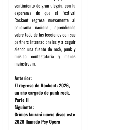
sentimiento de gran alegría, con la
esperanza de que el Festival
Rockout regrese nuevamente al
panorama nacional, aprendiendo
sobre todo de las lecciones con sus
partners internacionales y a seguir
siendo una fuente de rock, punk y
música contestataria y menos
mainstream.
N
Anterior:
El regreso de Rockout: 2026,
a
un año cargado de punk rock.
Parte II
v
Siguiente:
e
Grimes lanzará nuevo disco este
2026 llamado Psy Opera
g