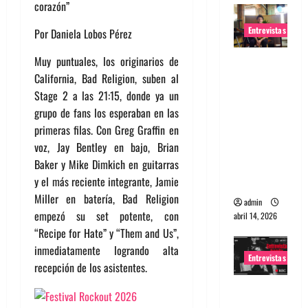
corazón”
Entrevistas
Por Daniela Lobos Pérez
Muy puntuales, los originarios de
Entrevista
California, Bad Religion, suben al
Rudy De
Stage 2 a las 21:15, donde ya un
Anda:
grupo de fans los esperaban en las
Conquista
primeras filas. Con Greg Graffin en
ndo el
voz, Jay Bentley en bajo, Brian
mundo,
Baker y Mike Dimkich en guitarras
una tocata
y el más reciente integrante, Jamie
a la vez
Miller en batería, Bad Religion
admin
empezó su set potente, con
abril 14, 2026
“Recipe for Hate” y “Them and Us”,
inmediatamente logrando alta
Entrevistas
recepción de los asistentes.
Entrevista
a banda