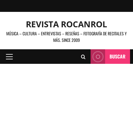
Saltar
al
contenido
REVISTA ROCANROL
MÚSICA – CULTURA – ENTREVISTAS – RESEÑAS – FOTOGRAFÍA DE RECITALES Y
MÁS. SINCE 2009
BUSCAR
Menú
principal