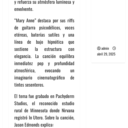
y refuerza su atmósfera luminosa y
banda
envolvente.
PCR, No
Wave y Art
“Mary Anne” destaca por sus riffs
punk de
de guitarra psicodélicos, voces
Corea del
etéreas, baterías sutiles y una
Sur
línea de bajo hipnótica que
sostiene la estructura con
admin
abril 29, 2025
elegancia. La canción equilibra
inmediatez pop y profundidad
atmosférica, evocando un
imaginario cinematográfico de
tintes sesenteros.
El tema fue grabado en Pachyderm
Studios, el reconocido estudio
rural de Minnesota donde Nirvana
registró In Utero. Sobre la canción,
Jason Edmonds explica: