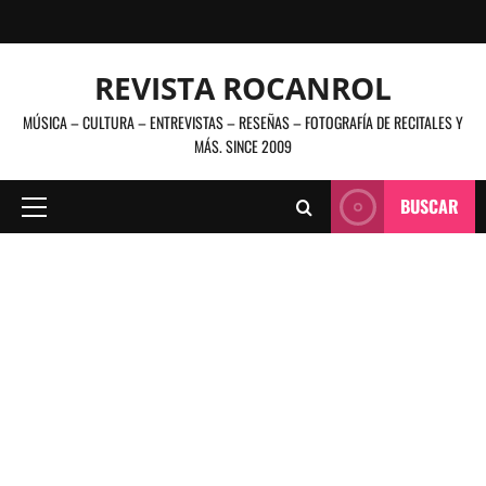
Saltar
al
contenido
REVISTA ROCANROL
MÚSICA – CULTURA – ENTREVISTAS – RESEÑAS – FOTOGRAFÍA DE RECITALES Y
MÁS. SINCE 2009
BUSCAR
Menú
principal