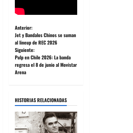
N
Anterior:
Jet y Bandalos Chinos se suman
a
al lineup de REC 2026
Siguiente:
v
Pulp en Chile 2026: La banda
e
regresa el 8 de junio al Movistar
Arena
g
a
HISTORIAS RELACIONADAS
c
i
ó