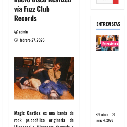
vía Fuzz Club
Records
ENTREVISTAS
admin
febrero 27, 2026
Entrevistas
Entrevista
banda
Evolfo:
Hablándol
e
directame
nte a tu
espíritu
Magic Castles
es una banda de
admin
rock psicodélico originaria de
junio 4, 2026
Minneapolis, Minnesota, formada a