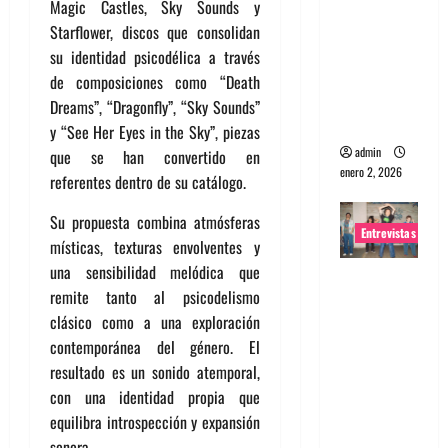
Magic Castles, Sky Sounds y
portugues
Starflower, discos que consolidan
a
su identidad psicodélica a través
Maquina:
de composiciones como “Death
Directo y
Dreams”, “Dragonfly”, “Sky Sounds”
visceral
y “See Her Eyes in the Sky”, piezas
admin
que se han convertido en
enero 2, 2026
referentes dentro de su catálogo.
Su propuesta combina atmósferas
Entrevistas
místicas, texturas envolventes y
una sensibilidad melódica que
Entrevista
remite tanto al psicodelismo
a la banda
clásico como a una exploración
japonesa
contemporánea del género. El
Zoobombs
resultado es un sonido atemporal,
: Una
con una identidad propia que
energía
equilibra introspección y expansión
salvaje
sonora.