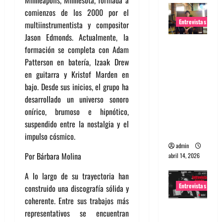
comienzos de los 2000 por el
Entrevistas
multiinstrumentista y compositor
Jason Edmonds. Actualmente, la
Entrevista
formación se completa con Adam
Rudy De
Patterson en batería, Izaak Drew
Anda:
en guitarra y Kristof Marden en
Conquista
bajo. Desde sus inicios, el grupo ha
ndo el
desarrollado un universo sonoro
mundo,
onírico, brumoso e hipnótico,
una tocata
suspendido entre la nostalgia y el
a la vez
impulso cósmico.
admin
Por Bárbara Molina
abril 14, 2026
A lo largo de su trayectoria han
Entrevistas
construido una discografía sólida y
coherente. Entre sus trabajos más
Entrevista
representativos se encuentran
a banda