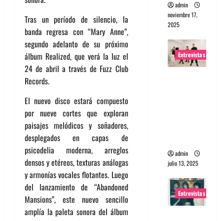
admin
noviembre 17,
Tras un período de silencio, la
2025
banda regresa con “Mary Anne”,
segundo adelanto de su próximo
Entrevistas
álbum Realized, que verá la luz el
24 de abril a través de Fuzz Club
Entrevista
Records.
a The
El nuevo disco estará compuesto
Wants: Su
por nueve cortes que exploran
universo
paisajes melódicos y soñadores,
distorsion
desplegados en capas de
ado
psicodelia moderna, arreglos
admin
densos y etéreos, texturas análogas
julio 13, 2025
y armonías vocales flotantes. Luego
del lanzamiento de “Abandoned
Entrevistas
Mansions”, este nuevo sencillo
amplía la paleta sonora del álbum
Entrevista: