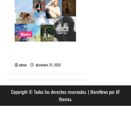
s
Discos
Los 10 discos que más nos
gustaron del 2025
admin
diciembre 31, 2025
Copyright © Todos los derechos reservados.
|
MoreNews
por AF
themes.