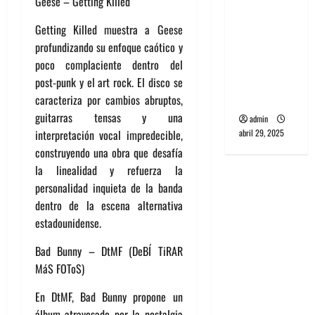
Geese – Getting Killed
banda
PCR, No
Getting Killed muestra a Geese
Wave y Art
profundizando su enfoque caótico y
punk de
poco complaciente dentro del
Corea del
post-punk y el art rock. El disco se
Sur
caracteriza por cambios abruptos,
guitarras tensas y una
admin
abril 29, 2025
interpretación vocal impredecible,
construyendo una obra que desafía
la linealidad y refuerza la
personalidad inquieta de la banda
dentro de la escena alternativa
estadounidense.
Bad Bunny – DtMF (DeBÍ TiRAR
MáS FOToS)
En DtMF, Bad Bunny propone un
álbum atravesado por la nostalgia