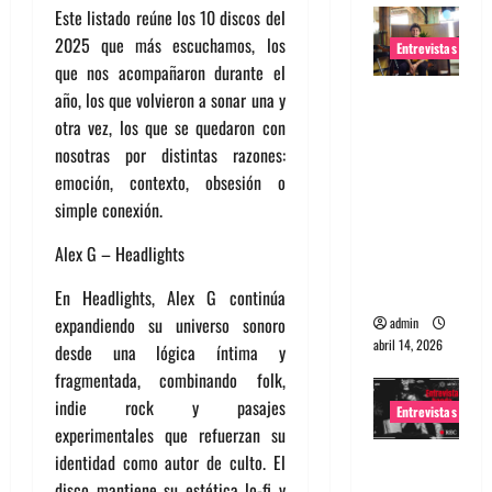
Este listado reúne los 10 discos del
2025 que más escuchamos, los
Entrevistas
que nos acompañaron durante el
Entrevista
año, los que volvieron a sonar una y
Rudy De
otra vez, los que se quedaron con
Anda:
nosotras por distintas razones:
Conquista
emoción, contexto, obsesión o
ndo el
simple conexión.
mundo,
Alex G – Headlights
una tocata
a la vez
En Headlights, Alex G continúa
expandiendo su universo sonoro
admin
abril 14, 2026
desde una lógica íntima y
fragmentada, combinando folk,
indie rock y pasajes
Entrevistas
experimentales que refuerzan su
Entrevista
identidad como autor de culto. El
a banda
disco mantiene su estética lo-fi y