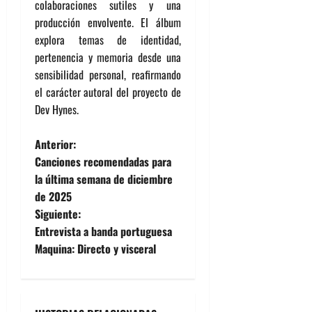
colaboraciones sutiles y una
producción envolvente. El álbum
explora temas de identidad,
pertenencia y memoria desde una
sensibilidad personal, reafirmando
el carácter autoral del proyecto de
Dev Hynes.
N
Anterior:
Canciones recomendadas para
a
la última semana de diciembre
de 2025
v
Siguiente:
e
Entrevista a banda portuguesa
Maquina: Directo y visceral
g
a