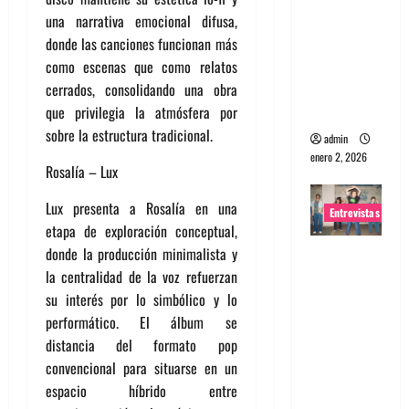
portugues
una narrativa emocional difusa,
a
donde las canciones funcionan más
Maquina:
como escenas que como relatos
Directo y
cerrados, consolidando una obra
visceral
que privilegia la atmósfera por
sobre la estructura tradicional.
admin
enero 2, 2026
Rosalía – Lux
Lux presenta a Rosalía en una
Entrevistas
etapa de exploración conceptual,
donde la producción minimalista y
Entrevista
la centralidad de la voz refuerzan
a la banda
su interés por lo simbólico y lo
japonesa
performático. El álbum se
Zoobombs
distancia del formato pop
: Una
convencional para situarse en un
energía
espacio híbrido entre
salvaje