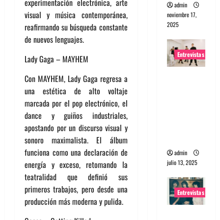
experimentación electrónica, arte
admin
visual y música contemporánea,
noviembre 17,
2025
reafirmando su búsqueda constante
de nuevos lenguajes.
Entrevistas
Lady Gaga – MAYHEM
Entrevista
Con MAYHEM, Lady Gaga regresa a
a The
una estética de alto voltaje
Wants: Su
marcada por el pop electrónico, el
universo
dance y guiños industriales,
distorsion
apostando por un discurso visual y
ado
sonoro maximalista. El álbum
funciona como una declaración de
admin
julio 13, 2025
energía y exceso, retomando la
teatralidad que definió sus
primeros trabajos, pero desde una
Entrevistas
producción más moderna y pulida.
Entrevista: