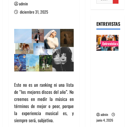
admin
diciembre 31, 2025
ENTREVISTAS
Entrevistas
Entrevista
banda
Evolfo:
Hablándol
Este no es un ranking ni una lista
e
de “los mejores discos del año”. No
directame
creemos en medir la música en
nte a tu
términos de mejor o peor, porque
espíritu
la experiencia musical es, y
admin
siempre será, subjetiva.
junio 4, 2026