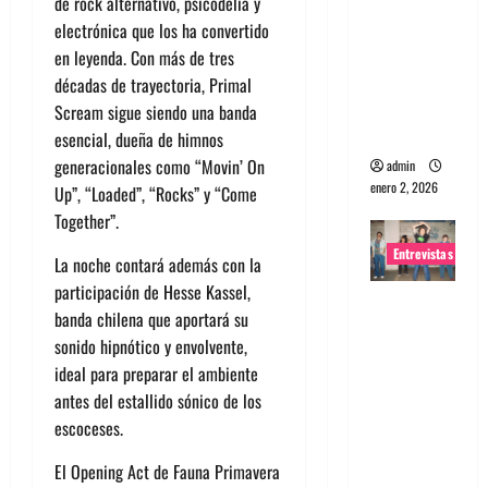
de rock alternativo, psicodelia y
portugues
electrónica que los ha convertido
a
en leyenda. Con más de tres
Maquina:
décadas de trayectoria, Primal
Directo y
Scream sigue siendo una banda
visceral
esencial, dueña de himnos
generacionales como “Movin’ On
admin
enero 2, 2026
Up”, “Loaded”, “Rocks” y “Come
Together”.
Entrevistas
La noche contará además con la
participación de Hesse Kassel,
Entrevista
banda chilena que aportará su
a la banda
sonido hipnótico y envolvente,
japonesa
ideal para preparar el ambiente
Zoobombs
antes del estallido sónico de los
: Una
escoceses.
energía
salvaje
El Opening Act de Fauna Primavera