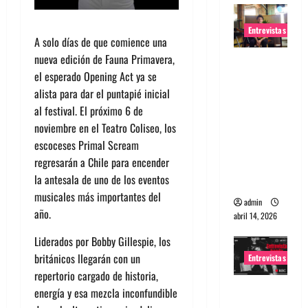
Entrevistas
A solo días de que comience una
nueva edición de Fauna Primavera,
Entrevista
el esperado Opening Act ya se
Rudy De
alista para dar el puntapié inicial
Anda:
al festival. El próximo 6 de
Conquista
noviembre en el Teatro Coliseo, los
ndo el
escoceses Primal Scream
mundo,
regresarán a Chile para encender
una tocata
la antesala de uno de los eventos
a la vez
musicales más importantes del
admin
año.
abril 14, 2026
Liderados por Bobby Gillespie, los
británicos llegarán con un
Entrevistas
repertorio cargado de historia,
Entrevista
energía y esa mezcla inconfundible
a banda