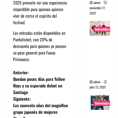
2025 promete ser una experiencia
admin
noviembre 17,
imperdible para quienes quieren
2025
vivir de cerca el espíritu del
festival.
Entrevistas
Las entradas están disponibles en
Puntoticket, con 20% de
Entrevista
descuento para quienes ya poseen
a The
su pase general para Fauna
Wants: Su
Primavera.
universo
distorsion
N
Anterior:
ado
Quedan pocos días para Yellow
admin
a
Days y su esperado debut en
julio 13, 2025
Santiago
v
Siguiente:
Entrevistas
e
Los cuarenta años del magnífico
grupo japonés de mujeres
Entrevista: