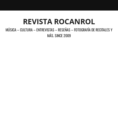
Saltar
al
contenido
REVISTA ROCANROL
MÚSICA – CULTURA – ENTREVISTAS – RESEÑAS – FOTOGRAFÍA DE RECITALES Y
MÁS. SINCE 2009