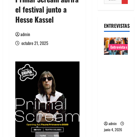
el festival junto a
Hesse Kassel
ENTREVISTAS
admin
octubre 21, 2025
Entrevistas
Entrevista
banda
Evolfo:
Hablándol
e
directame
nte a tu
espíritu
admin
junio 4, 2026