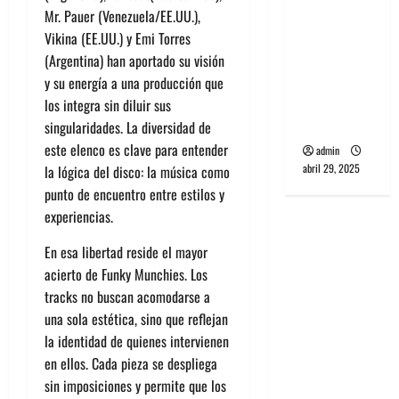
banda
Mr.
Pauer
(Venezuela/EE.UU.),
PCR, No
Vikina
(EE.UU.) y
Emi Torres
Wave y Art
(Argentina) han aportado su visión
punk de
y su energía a una producción que
Corea del
los integra sin diluir sus
Sur
singularidades. La diversidad de
este elenco es clave para entender
admin
abril 29, 2025
la lógica del disco: la música como
punto de encuentro entre estilos y
experiencias.
En esa libertad reside el mayor
acierto de
Funky
Munchies
. Los
tracks
no buscan acomodarse a
una sola estética, sino que reflejan
la identidad de quienes intervienen
en ellos. Cada pieza se despliega
sin imposiciones y permite que los