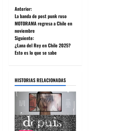
N
Anterior:
La banda de post punk ruso
a
MOTORAMA regresa a Chile en
noviembre
v
Siguiente:
e
¿Lana del Rey en Chile 2025?
Esto es lo que se sabe
g
a
HISTORIAS RELACIONADAS
c
i
ó
n