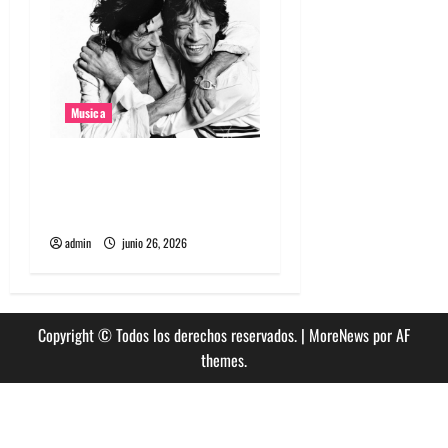
Musica
The Rolling Stones estrenó
nuevo single llamado
Jealous Lover
admin
junio 26, 2026
Copyright © Todos los derechos reservados.
|
MoreNews
por AF
themes.