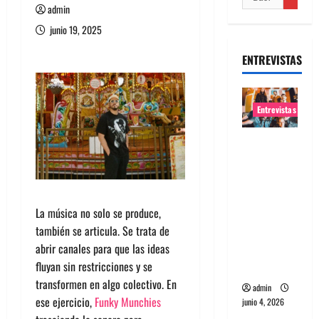
admin
junio 19, 2025
ENTREVISTAS
Entrevistas
Entrevista
banda
Evolfo:
Hablándol
La música no solo se produce,
e
también se articula. Se trata de
directame
abrir canales para que las ideas
nte a tu
fluyan sin restricciones y se
espíritu
transformen en algo colectivo. En
admin
ese ejercicio,
Funky
Munchies
junio 4, 2026