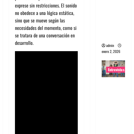
exprese sin restricciones. El sonido
portugues
no obedece a una lógica estática,
a
sino que se mueve según las
Maquina:
necesidades del momento, como si
Directo y
se tratara de una conversación en
visceral
desarrollo.
admin
enero 2, 2026
Entrevistas
Entrevista
a la banda
japonesa
Zoobombs
: Una
energía
salvaje