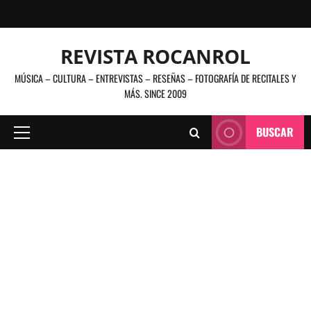
Saltar
al
contenido
REVISTA ROCANROL
MÚSICA – CULTURA – ENTREVISTAS – RESEÑAS – FOTOGRAFÍA DE RECITALES Y
MÁS. SINCE 2009
BUSCAR
Menú
principal