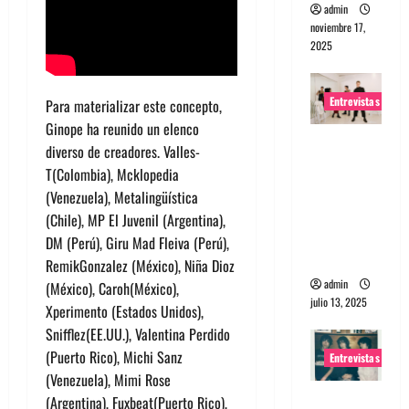
admin
noviembre 17,
2025
Entrevistas
Para materializar este concepto,
Ginope
ha reunido un elenco
Entrevista
diverso de creadores.
Valles-
a The
T
(Colombia),
Mcklopedia
Wants: Su
(Venezuela),
Metalingüística
universo
(Chile),
MP El Juvenil
(Argentina),
distorsion
DM
(Perú),
Giru
Mad
Fleiva
(Perú),
ado
Remik
Gonzalez
(México),
Niña
Dioz
admin
(México),
Caroh
(México),
julio 13, 2025
Xperimento
(Estados Unidos),
Snifflez
(EE.UU.),
Valentina Perdido
(Puerto Rico
), Michi Sanz
Entrevistas
(Venezuela
), Mimi Rose
Entrevista:
(Argentina),
Fuxbeat
(Puerto Rico),