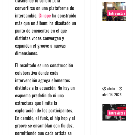
trasciende lo sonoro para
convertirse en una plataforma de
Entrevistas
intercambio.
Ginope
ha construido
más que un álbum: ha diseñado un
Entrevista
punto de encuentro en el que
Rudy De
distintas voces convergen y
Anda:
expanden el
groove
a nuevas
Conquista
dimensiones.
ndo el
mundo,
El resultado es una construcción
una tocata
colaborativa donde cada
a la vez
intervención agrega elementos
distintos a la ecuación. No hay un
admin
esquema predefinido ni una
abril 14, 2026
estructura que limite la
exploración de los participantes.
Entrevistas
En cambio, el funk, el hip hop y el
groove
se ensamblan con fluidez,
Entrevista
permitiendo que cada artista se
a banda