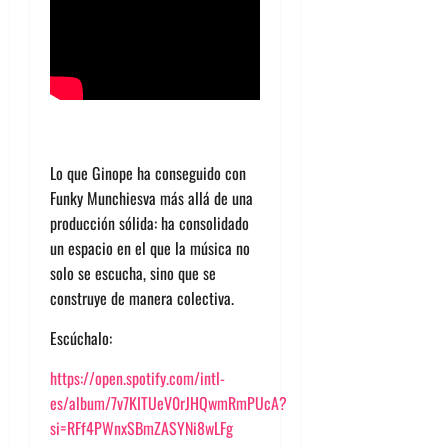
Lo que
Ginope
ha conseguido con
Funky
Munchies
va más allá de una
producción sólida: ha consolidado
un espacio en el que la música no
solo se escucha, sino que se
construye de manera colectiva.
Escúchalo:
https://open.spotify.com/intl-
es/album/7v7KITUeV0rJHQwmRmPUcA?
si=RFf4PWnxSBmZASYNi8wLFg