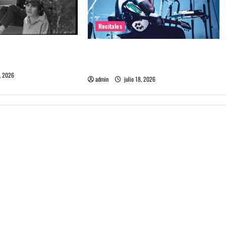
Recitales
me maten debuta en
Tame Impala en Chile: La historia
especial con el público chileno
, 2026
admin
julio 18, 2026