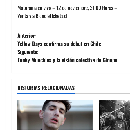
Motorama en vivo – 12 de noviembre, 21:00 Horas –
Venta vía Blondietickets.cl
N
Anterior:
Yellow Days confirma su debut en Chile
a
Siguiente:
v
Funky Munchies y la visión colectiva de Ginope
e
g
HISTORIAS RELACIONADAS
a
c
i