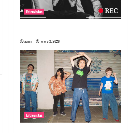
Entrevistas
Entrevista a banda portuguesa Maquina:
Directo y visceral
admin
enero 2, 2026
Entrevistas
Entrevista a la banda japonesa Zoobombs: Una