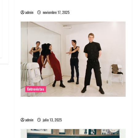
energía salvaje
admin
noviembre 17, 2025
Entrevistas
Entrevista a The Wants: Su universo
distorsionado
admin
julio 13, 2025