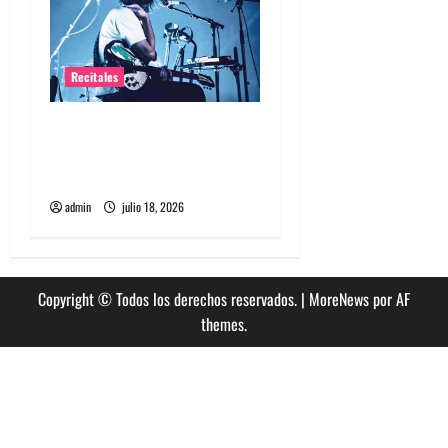
Recitales
Tame Impala en Chile: La
historia especial con el
público chileno
admin
julio 18, 2026
Copyright © Todos los derechos reservados.
|
MoreNews
por AF
themes.