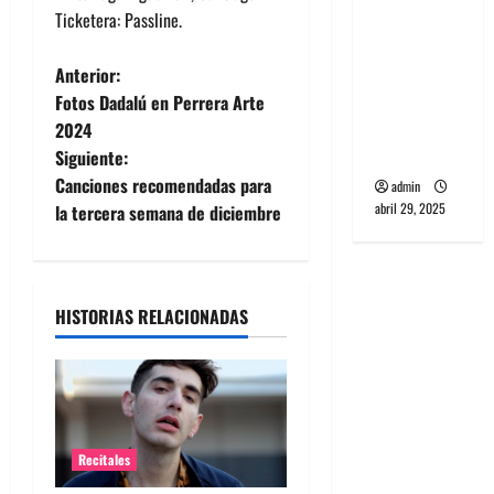
banda
Ticketera: Passline.
PCR, No
Wave y Art
N
Anterior:
punk de
Fotos Dadalú en Perrera Arte
a
Corea del
2024
Sur
Siguiente:
v
Canciones recomendadas para
admin
e
abril 29, 2025
la tercera semana de diciembre
g
a
HISTORIAS RELACIONADAS
c
i
ó
Recitales