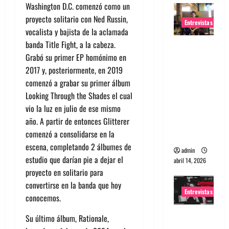
Washington D.C. comenzó como un
proyecto solitario con Ned Russin,
Entrevistas
vocalista y bajista de la aclamada
banda Title Fight, a la cabeza.
Entrevista
Grabó su primer EP homónimo en
Rudy De
2017 y, posteriormente, en 2019
Anda:
comenzó a grabar su primer álbum
Conquista
Looking Through the Shades el cual
ndo el
vio la luz en julio de ese mismo
mundo,
año. A partir de entonces Glitterer
una tocata
comenzó a consolidarse en la
a la vez
escena, completando 2 álbumes de
admin
estudio que darían pie a dejar el
abril 14, 2026
proyecto en solitario para
convertirse en la banda que hoy
Entrevistas
conocemos.
Entrevista
Su último álbum, Rationale,
a banda