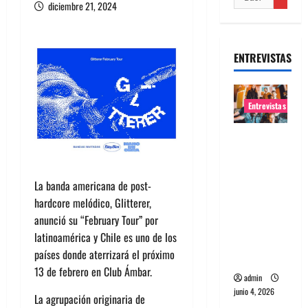
diciembre 21, 2024
ENTREVISTAS
Entrevistas
Entrevista
banda
Evolfo:
La banda americana de post-
Hablándol
hardcore melódico, Glitterer,
e
anunció su “February Tour” por
directame
latinoamérica y Chile es uno de los
nte a tu
países donde aterrizará el próximo
espíritu
13 de febrero en Club Ámbar.
admin
junio 4, 2026
La agrupación originaria de