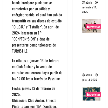
banda hardcore punk que se
admin
noviembre 17,
caracteriza por su sólido y
2025
enérgico sonido, el cual han sabido
transmitir en sus discos de estudio
“Q.L.C.R.” y “Estallar”. En abril de
Entrevistas
2024 lanzaron su EP
Entrevista
“CON*TEN*SIÓN” a días de
a The
presentarse como teloneros de
Wants: Su
TURNSTILE.
universo
La cita es el jueves 13 de febrero
distorsion
en Club Ámbar y la venta de
ado
entradas comenzará hoy a partir de
admin
las 12:00 hrs a través de Passline.
julio 13, 2025
Fecha: jueves 13 de febrero de
2025.
Entrevistas
Ubicación: Club Ámbar. Ernesto
Entrevista:
Pinto Lagarrigue 154, Santiago.