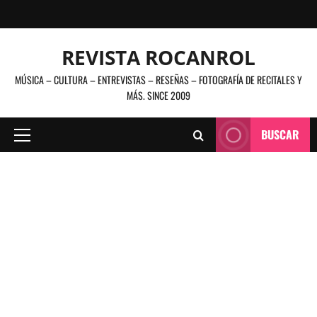
Saltar
al
contenido
REVISTA ROCANROL
MÚSICA – CULTURA – ENTREVISTAS – RESEÑAS – FOTOGRAFÍA DE RECITALES Y
MÁS. SINCE 2009
BUSCAR
Menú
principal