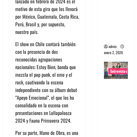
lanzado en febrero de 2024 es el
portugues
motivo de esta gira que los llevará
a
por México, Guatemala, Costa Rica,
Maquina:
Perú, Brasil y, por supuesto,
Directo y
nuestro país.
visceral
El show en Chile contará también
admin
con la presencia de dos
enero 2, 2026
reconocidas agrupaciones
nacionales: Estoy Bien, banda que
Entrevistas
mezcla el pop punk, el emo y el
rock, cautivando la escena
Entrevista
independiente con su álbum debut
a la banda
“Apoyo Emocional”, el que los ha
japonesa
consolidado en la escena con
Zoobombs
presentaciones en Lollapalooza
: Una
2024 y Fauna Primavera 2024.
energía
salvaje
Por su parte, Mano de Obra, es una