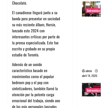
Chocolate.
Entrevistas
El canadiense llegará junto a su
banda para presentar en sociedad
Entrevista
su más reciente álbum, Horsie,
Rudy De
lanzado este 2024 con
Anda:
interesantes críticas por parte de
Conquista
la prensa especializada. Este fue
ndo el
escrito y grabado en su propio
mundo,
estudio de Toronto.
una tocata
a la vez
Además de un sonido
característico basado en
admin
abril 14, 2026
movimientos como el popular
bedroom pop y el pop con
sintetizadores, también llamó la
Entrevistas
atención por la potente carga
emocional del trabajo, siendo uno
Entrevista
de los más personales lanzados
a banda