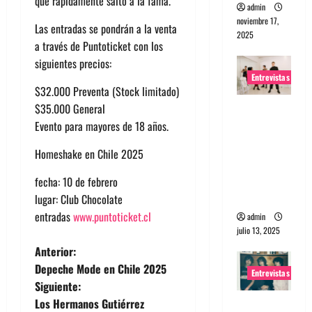
que rápidamente saltó a la fama.
admin
noviembre 17,
Las entradas se pondrán a la venta
2025
a través de Puntoticket con los
siguientes precios:
Entrevistas
$32.000 Preventa (Stock limitado)
$35.000 General
Entrevista
Evento para mayores de 18 años.
a The
Wants: Su
Homeshake en Chile 2025
universo
distorsion
fecha: 10 de febrero
ado
lugar: Club Chocolate
entradas
www.puntoticket.cl
admin
julio 13, 2025
N
Anterior:
Depeche Mode en Chile 2025
Entrevistas
a
Siguiente:
Los Hermanos Gutiérrez
Entrevista: