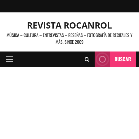
Saltar
al
contenido
REVISTA ROCANROL
MÚSICA – CULTURA – ENTREVISTAS – RESEÑAS – FOTOGRAFÍA DE RECITALES Y
MÁS. SINCE 2009
BUSCAR
Menú
principal