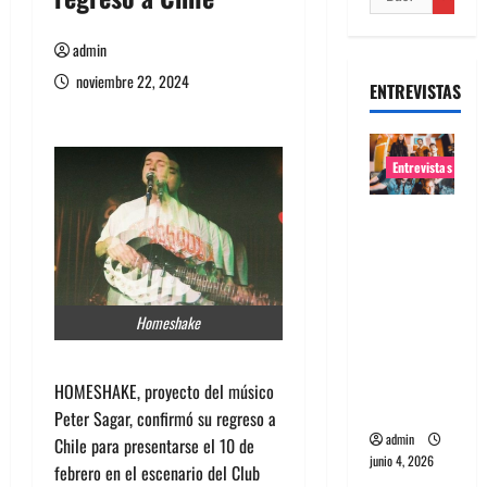
admin
noviembre 22, 2024
ENTREVISTAS
Entrevistas
Entrevista
banda
Evolfo:
Hablándol
Homeshake
e
directame
nte a tu
HOMESHAKE, proyecto del músico
espíritu
Peter Sagar, confirmó su regreso a
admin
Chile para presentarse el 10 de
junio 4, 2026
febrero en el escenario del Club