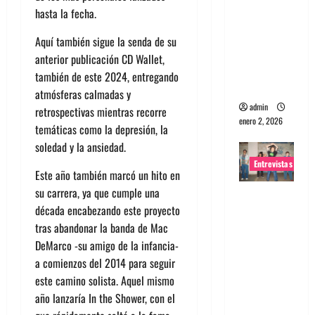
hasta la fecha.
portugues
a
Aquí también sigue la senda de su
Maquina:
anterior publicación CD Wallet,
Directo y
también de este 2024, entregando
visceral
atmósferas calmadas y
admin
retrospectivas mientras recorre
enero 2, 2026
temáticas como la depresión, la
soledad y la ansiedad.
Entrevistas
Este año también marcó un hito en
su carrera, ya que cumple una
Entrevista
década encabezando este proyecto
a la banda
tras abandonar la banda de Mac
japonesa
DeMarco -su amigo de la infancia-
Zoobombs
a comienzos del 2014 para seguir
: Una
este camino solista. Aquel mismo
energía
año lanzaría In the Shower, con el
salvaje