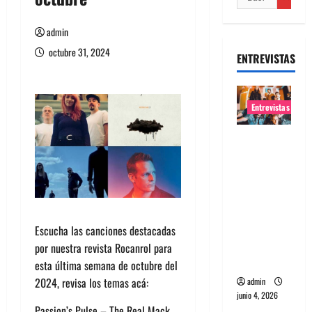
admin
octubre 31, 2024
ENTREVISTAS
Entrevistas
Entrevista
banda
Evolfo:
Hablándol
e
directame
Escucha las canciones destacadas
nte a tu
por nuestra revista Rocanrol para
espíritu
esta última semana de octubre del
2024, revisa los temas acá:
admin
junio 4, 2026
Passion’s Pulse – The Real Mack