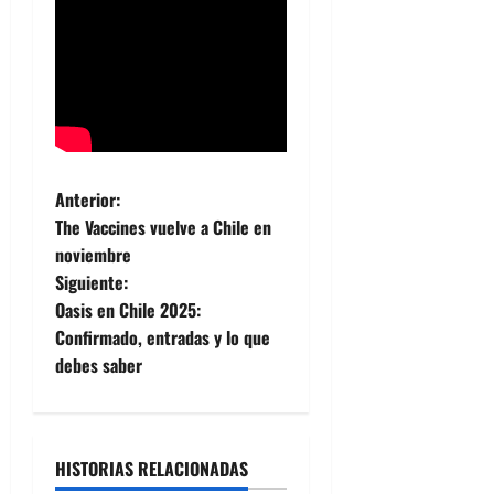
N
Anterior:
The Vaccines vuelve a Chile en
a
noviembre
Siguiente:
v
Oasis en Chile 2025:
e
Confirmado, entradas y lo que
debes saber
g
a
HISTORIAS RELACIONADAS
c