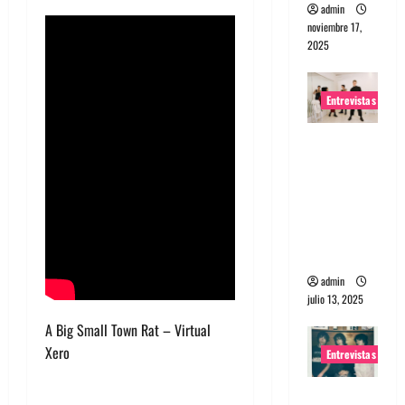
admin
noviembre 17,
2025
Entrevistas
Entrevista
a The
Wants: Su
universo
distorsion
ado
admin
julio 13, 2025
A Big Small Town Rat – Virtual
Xero
Entrevistas
Entrevista: