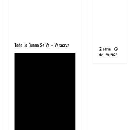
banda
PCR, No
Wave y Art
punk de
Corea del
Sur
Todo Lo Bueno Se Va – Veracrvz
admin
abril 29, 2025