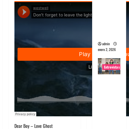
portugues
a
Maquina:
Directo y
visceral
admin
enero 2, 2026
Entrevistas
Entrevista
a la banda
japonesa
Zoobombs
: Una
energía
salvaje
Dear Boy – Love Ghost