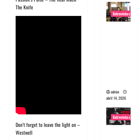
The Knife
Entrevistas
Entrevista
Rudy De
Anda:
Conquista
ndo el
mundo,
una tocata
a la vez
admin
abril 14, 2026
Entrevistas
Don’t forget to leave the light on –
Entrevista
Westwell
a banda