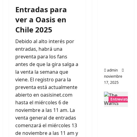
Entrevis
Entradas para
ta a la
banda
ver a Oasis en
japones
Chile 2025
a
Zoobom
Debido al alto interés por
bs: Una
entradas, habrá una
energía
preventa para los fans
salvaje
antes de que la gira salga a
admin
la venta la semana que
noviembre
viene. El registro para la
17, 2025
preventa está actualmente
abierto en oasisinet.com
Entrevistas
hasta el miércoles 6 de
noviembre a las 11 am. La
Entrevis
venta general de entradas
ta a The
comenzará el miércoles 13
Wants:
de noviembre a las 11 am y
Su