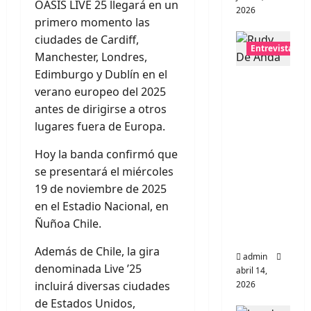
OASIS LIVE 25 llegará en un
2026
primero momento las
ciudades de Cardiff,
Entrevistas
Manchester, Londres,
Edimburgo y Dublín en el
Entrevis
verano europeo del 2025
ta Rudy
antes de dirigirse a otros
De
lugares fuera de Europa.
Anda:
Conquis
Hoy la banda confirmó que
tando el
se presentará el miércoles
mundo,
19 de noviembre de 2025
una
en el Estadio Nacional, en
tocata a
Ñuñoa Chile.
la vez
Además de Chile, la gira
admin
denominada Live ’25
abril 14,
incluirá diversas ciudades
2026
de Estados Unidos,