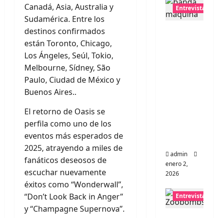
Canadá, Asia, Australia y
Entrevistas
Sudamérica. Entre los
Entrevis
destinos confirmados
ta a
están Toronto, Chicago,
banda
Los Ángeles, Seúl, Tokio,
portugu
Melbourne, Sídney, São
esa
Paulo, Ciudad de México y
Maquin
Buenos Aires..
a:
El retorno de Oasis se
Directo
perfila como uno de los
y
eventos más esperados de
visceral
2025, atrayendo a miles de
admin
fanáticos deseosos de
enero 2,
escuchar nuevamente
2026
éxitos como “Wonderwall”,
“Don’t Look Back in Anger”
Entrevistas
y “Champagne Supernova”.