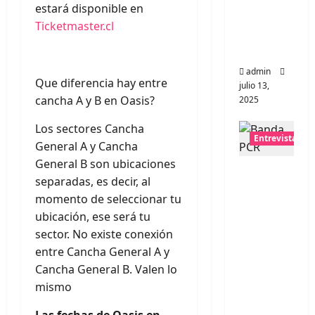
estará disponible en
universo
Ticketmaster.cl
distorsio
nado
admin
Que diferencia hay entre
julio 13,
cancha A y B en Oasis?
2025
Los sectores Cancha
Entrevistas
General A y Cancha
General B son ubicaciones
Entrevis
separadas, es decir, al
ta:
momento de seleccionar tu
banda
ubicación, ese será tu
PCR, No
sector. No existe conexión
Wave y
entre Cancha General A y
Art
Cancha General B. Valen lo
punk de
mismo
Corea
del Sur