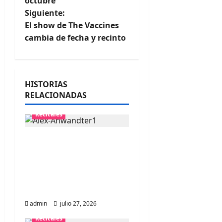
octubre
v
Siguiente:
e
El show de The Vaccines
cambia de fecha y recinto
g
a
HISTORIAS
c
RELACIONADAS
i
Recitales
ó
Alex Anwandter
n
confirma primeros
invitados a su
d
concierto en el
Movistar Arena ​
e
admin
julio 27, 2026
e
Recitales