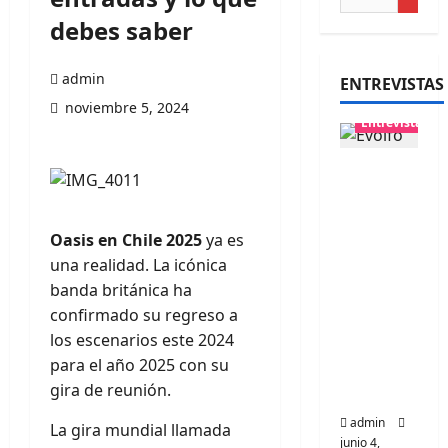
debes saber
admin
ENTREVISTAS
noviembre 5, 2024
Entrevistas
Entrevis
ta
banda
Oasis en Chile 2025
ya es
Evolfo:
una realidad. La icónica
Hablánd
banda británica ha
ole
confirmado su regreso a
directa
los escenarios este 2024
mente a
para el año 2025 con su
tu
gira de reunión.
espíritu
admin
La gira mundial llamada
junio 4,