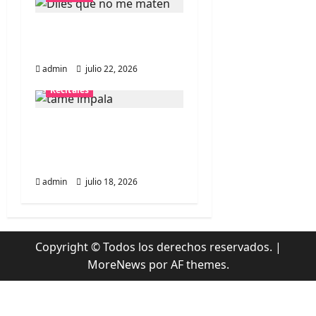
n
Diles que no me maten
t
debuta en Chile
admin
julio 22, 2026
r
Recitales
a
Tame Impala en Chile:
d
La historia especial con
el público chileno
a
admin
julio 18, 2026
s
Copyright © Todos los derechos reservados.
|
MoreNews
por AF themes.