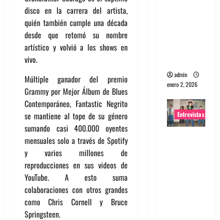
disco en la carrera del artista,
portugues
quién también cumple una década
a
desde que retomó su nombre
Maquina:
artístico y volvió a los shows en
Directo y
vivo.
visceral
admin
Múltiple ganador del premio
enero 2, 2026
Grammy por Mejor Álbum de Blues
Contemporáneo, Fantastic Negrito
Entrevistas
se mantiene al tope de su género
sumando casi 400.000 oyentes
Entrevista
mensuales solo a través de Spotify
a la banda
y varios millones de
japonesa
reproducciones en sus videos de
Zoobombs
YouTube. A esto suma
: Una
colaboraciones con otros grandes
energía
como Chris Cornell y Bruce
salvaje
Springsteen.