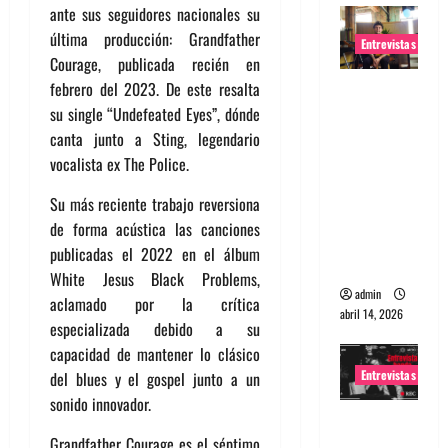
ante sus seguidores nacionales su
última producción: Grandfather
Entrevistas
Courage, publicada recién en
febrero del 2023. De este resalta
Entrevista
su single “Undefeated Eyes”, dónde
Rudy De
canta junto a Sting, legendario
Anda:
vocalista ex The Police.
Conquista
ndo el
Su más reciente trabajo reversiona
mundo,
de forma acústica las canciones
una tocata
publicadas el 2022 en el álbum
a la vez
White Jesus Black Problems,
admin
aclamado por la crítica
abril 14, 2026
especializada debido a su
capacidad de mantener lo clásico
Entrevistas
del blues y el gospel junto a un
sonido innovador.
Entrevista
Grandfather Courage es el séptimo
a banda