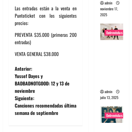
admin
Las entradas están a la venta en
noviembre 17,
2025
Puntoticket con los siguientes
precios:
Entrevistas
PREVENTA $35.000 (primeras 200
entradas)
Entrevista
a The
VENTA GENERAL $38.000
Wants: Su
N
universo
Anterior:
distorsion
Yussef Dayes y
a
ado
BADBADNOTGOOD: 12 y 13 de
noviembre
admin
v
Siguiente:
julio 13, 2025
e
Canciones recomendadas última
semana de septiembre
Entrevistas
g
Entrevista: