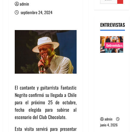
admin
septiembre 24, 2024
ENTREVISTAS
Entrevistas
Entrevista
banda
Evolfo:
Hablándol
El cantante y guitarrista Fantastic
e
Negrito confirmó su llegada a Chile
directame
para el próximo 25 de octubre,
nte a tu
fecha elegida para subirse al
espíritu
escenario del Club Chocolate.
admin
junio 4, 2026
Esta visita servirá para presentar