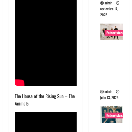
admin
noviembre 17,
2025
Entrevistas
Entrevista
a The
Wants: Su
universo
distorsion
ado
admin
The House of the Rising Sun – The
julio 13, 2025
Animals
Entrevistas
Entrevista: