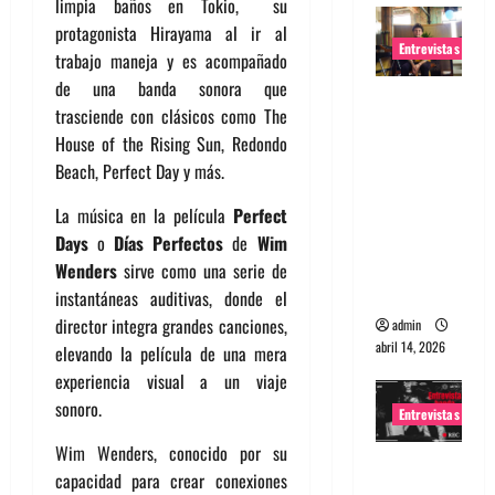
limpia baños en Tokio, su
protagonista Hirayama al ir al
Entrevistas
trabajo maneja y es acompañado
de una banda sonora que
Entrevista
trasciende con clásicos como The
Rudy De
House of the Rising Sun, Redondo
Anda:
Beach, Perfect Day y más.
Conquista
ndo el
La música en la película
Perfect
mundo,
Days
o
Días Perfectos
de
Wim
una tocata
Wenders
sirve como una serie de
a la vez
instantáneas auditivas, donde el
director integra grandes canciones,
admin
abril 14, 2026
elevando la película de una mera
experiencia visual a un viaje
sonoro.
Entrevistas
Wim Wenders, conocido por su
Entrevista
capacidad para crear conexiones
a banda