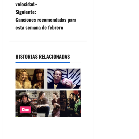
velocidad»
v
Siguiente:
e
Canciones recomendadas para
esta semana de febrero
g
a
HISTORIAS RELACIONADAS
c
i
ó
n
d
Cine
e
Top 5: Soundtracks icónicos
para verdaderos melómanos