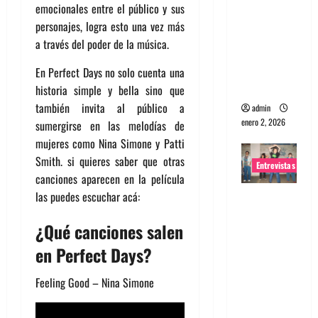
emocionales entre el público y sus
portugues
personajes, logra esto una vez más
a
a través del poder de la música.
Maquina:
Directo y
En Perfect Days no solo cuenta una
visceral
historia simple y bella sino que
también invita al público a
admin
enero 2, 2026
sumergirse en las melodías de
mujeres como Nina Simone y Patti
Smith. si quieres saber que otras
Entrevistas
canciones aparecen en la película
las puedes escuchar acá:
Entrevista
a la banda
¿Qué canciones salen
japonesa
en Perfect Days?
Zoobombs
: Una
Feeling Good – Nina Simone
energía
salvaje