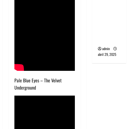
banda
PCR, No
Wave y Art
punk de
Corea del
Sur
admin
abril 29, 2025
Pale Blue Eyes – The Velvet
Underground