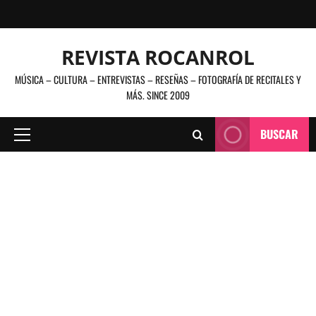
Saltar
al
contenido
REVISTA ROCANROL
MÚSICA – CULTURA – ENTREVISTAS – RESEÑAS – FOTOGRAFÍA DE RECITALES Y
MÁS. SINCE 2009
BUSCAR
Menú
principal