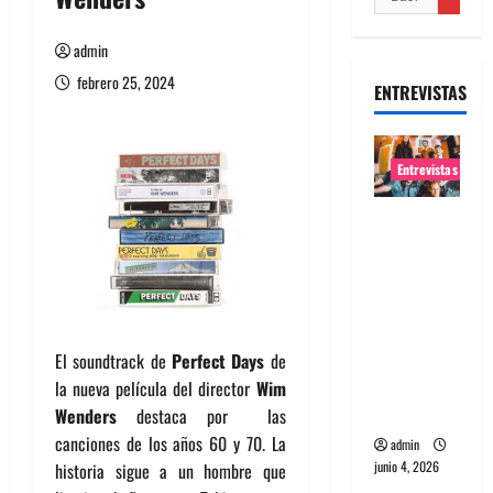
admin
febrero 25, 2024
ENTREVISTAS
Entrevistas
Entrevista
banda
Evolfo:
Hablándol
e
directame
El soundtrack de
Perfect Days
de
nte a tu
la nueva película del director
Wim
espíritu
Wenders
destaca por las
canciones de los años 60 y 70. La
admin
junio 4, 2026
historia sigue a un hombre que