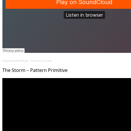
Sophiashethofficial
·
Sooner or Later
The Storm – Pattern Primitive