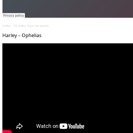
Juilley
·
03 Juilley Sans me perdre
Harley – Ophelias