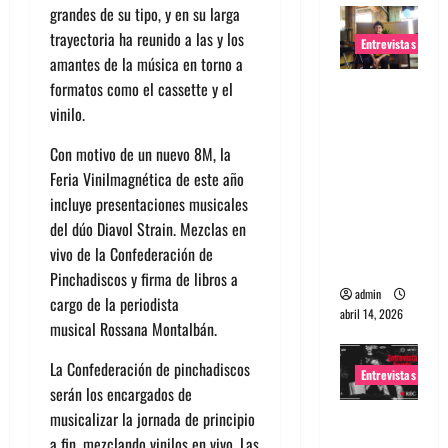
grandes de su tipo, y en su larga
trayectoria ha reunido a las y los
Entrevistas
amantes de la música en torno a
formatos como el cassette y el
Entrevista
vinilo.
Rudy De
Anda:
Con motivo de un nuevo 8M, la
Conquista
Feria Vinilmagnética de este año
ndo el
incluye presentaciones musicales
mundo,
del dúo Diavol Strain. Mezclas en
una tocata
vivo de la Confederación de
a la vez
Pinchadiscos y firma de libros a
admin
cargo de la periodista
abril 14, 2026
musical Rossana Montalbán.
La Confederación de pinchadiscos
Entrevistas
serán los encargados de
musicalizar la jornada de principio
Entrevista
a fin, mezclando vinilos en vivo. Las
a banda