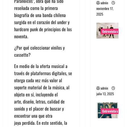
Paranoicos”, obra que ha sido
admin
reseñada como la primera
noviembre 17,
2025
biografía de una banda chilena
surgida en el corazón del under y
hardcore punk de principios de los
Entrevistas
noventa.
Entrevista
¿Por qué coleccionar vinilos y
a The
cassette?
Wants: Su
universo
En medio de la oferta musical a
distorsion
través de plataformas digitales, se
ado
otorga cada vez más valor al
soporte material de la música, al
admin
objeto en sí, incluyendo el
julio 13, 2025
arte, diseño, letras, calidad de
sonido y el placer de buscar y
Entrevistas
encontrar una que otra
joya perdida. En este sentido, la
Entrevista: