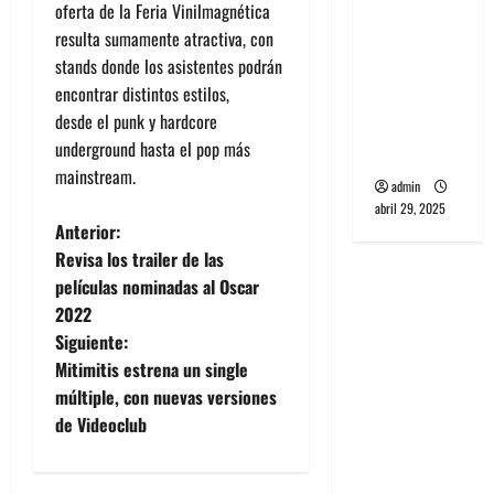
oferta de la Feria Vinilmagnética
banda
resulta sumamente atractiva, con
PCR, No
stands donde los asistentes podrán
Wave y Art
encontrar distintos estilos,
punk de
desde el punk y hardcore
Corea del
underground hasta el pop más
Sur
mainstream.
admin
abril 29, 2025
N
Anterior:
Revisa los trailer de las
a
películas nominadas al Oscar
2022
v
Siguiente:
e
Mitimitis estrena un single
múltiple, con nuevas versiones
g
de Videoclub
a