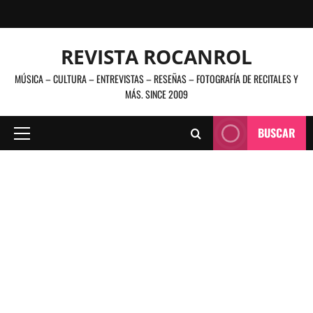
Saltar
al
contenido
REVISTA ROCANROL
MÚSICA – CULTURA – ENTREVISTAS – RESEÑAS – FOTOGRAFÍA DE RECITALES Y
MÁS. SINCE 2009
BUSCAR
Menú
principal