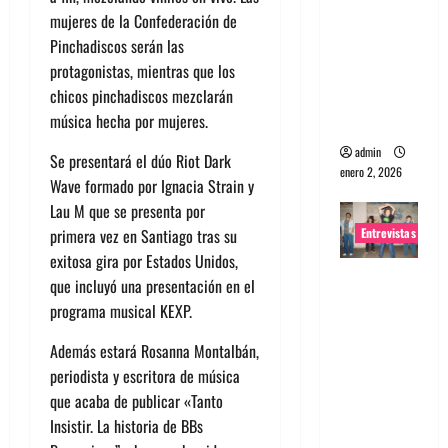
mujeres de la Confederación de
portugues
Pinchadiscos serán las
a
protagonistas, mientras que los
Maquina:
chicos pinchadiscos mezclarán
Directo y
música hecha por mujeres.
visceral
admin
Se presentará el dúo Riot Dark
enero 2, 2026
Wave formado por Ignacia Strain y
Lau M que se presenta por
Entrevistas
primera vez en Santiago tras su
exitosa gira por Estados Unidos,
Entrevista
que incluyó una presentación en el
a la banda
programa musical KEXP.
japonesa
Además estará Rosanna Montalbán,
Zoobombs
periodista y escritora de música
: Una
que acaba de publicar «Tanto
energía
Insistir. La historia de BBs
salvaje