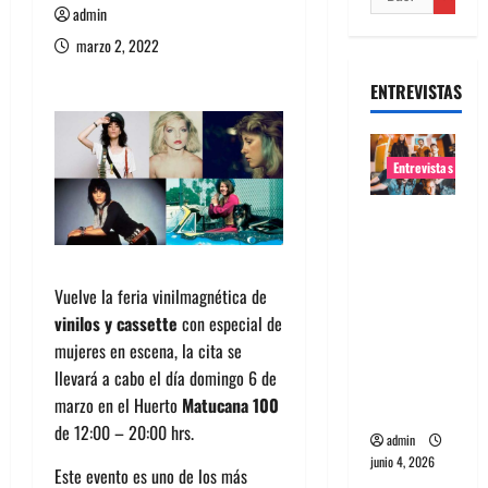
admin
marzo 2, 2022
ENTREVISTAS
Entrevistas
Entrevista
banda
Evolfo:
Vuelve la feria vinilmagnética de
Hablándol
vinilos y cassette
con especial de
e
mujeres en escena, la cita se
directame
llevará a cabo el día domingo 6 de
nte a tu
marzo en el Huerto
Matucana 100
espíritu
de 12:00 – 20:00 hrs.
admin
junio 4, 2026
Este evento es uno de los más