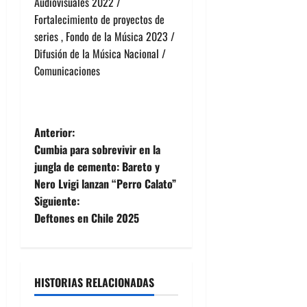
Audiovisuales 2022 /
Fortalecimiento de proyectos de
series , Fondo de la Música 2023 /
Difusión de la Música Nacional /
Comunicaciones
N
Anterior:
Cumbia para sobrevivir en la
a
jungla de cemento: Bareto y
Nero Lvigi lanzan “Perro Calato”
v
Siguiente:
e
Deftones en Chile 2025
g
a
HISTORIAS RELACIONADAS