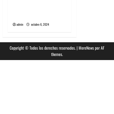
d
Festival VAM 2024 este 10,
11 y 12 de octubre en
a
Valparaiso
s
admin
octubre 6, 2024
Copyright © Todos los derechos reservados.
|
MoreNews
por AF
themes.