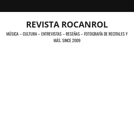
Saltar
al
contenido
REVISTA ROCANROL
MÚSICA – CULTURA – ENTREVISTAS – RESEÑAS – FOTOGRAFÍA DE RECITALES Y
MÁS. SINCE 2009