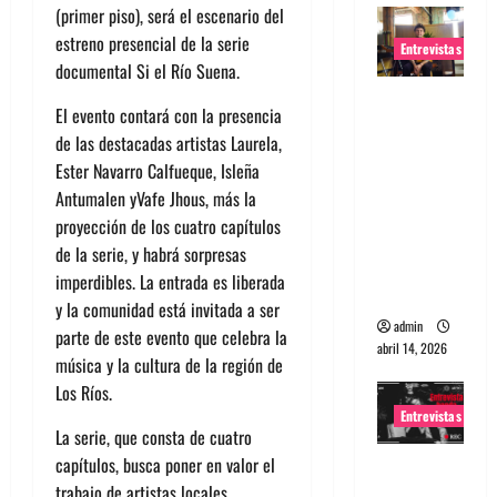
(primer piso), será el escenario del
estreno presencial de la serie
Entrevistas
documental
Si el Río Suena
.
Entrevista
El evento contará con la presencia
Rudy De
de las destacadas artistas
Laurela
,
Anda:
Ester Navarro Calfueque
,
Isleña
Conquista
Antumalen
y
Vafe Jhous
, más la
ndo el
proyección de los cuatro capítulos
mundo,
de la serie, y habrá sorpresas
una tocata
imperdibles. La entrada es liberada
a la vez
y la comunidad está invitada a ser
admin
parte de este evento que celebra la
abril 14, 2026
música y la cultura de la región de
Los Ríos.
Entrevistas
La serie, que consta de cuatro
capítulos, busca poner en valor el
Entrevista
trabajo de artistas locales,
a banda