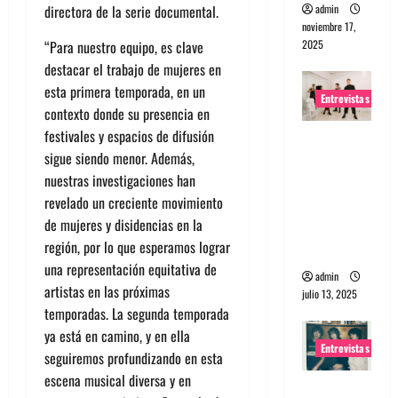
admin
directora de la serie documental.
noviembre 17,
2025
“Para nuestro equipo, es clave
destacar el trabajo de mujeres en
esta primera temporada, en un
Entrevistas
contexto donde su presencia en
festivales y espacios de difusión
Entrevista
sigue siendo menor. Además,
a The
nuestras investigaciones han
Wants: Su
revelado un creciente movimiento
universo
de mujeres y disidencias en la
distorsion
región, por lo que esperamos lograr
ado
una representación equitativa de
admin
artistas en las próximas
julio 13, 2025
temporadas. La segunda temporada
ya está en camino, y en ella
Entrevistas
seguiremos profundizando en esta
escena musical diversa y en
Entrevista: