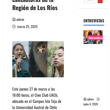
Región de Los Ríos
admin
ENTREVISTAS
marzo 25, 2025
Entrevistas
Entrevista
banda
Evolfo:
Hablándol
e
directame
nte a tu
Este jueves 27 de marzo a las
espíritu
16:00 horas, el Cine Club UACh,
admin
ubicado en el Campus Isla Teja de
junio 4, 2026
la Universidad Austral de Chile