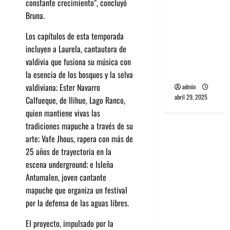
constante crecimiento”, concluyó
banda
Bruna.
PCR, No
Wave y Art
Los capítulos de esta temporada
punk de
incluyen a
Laurela
, cantautora de
Corea del
valdivia que fusiona su música con
Sur
la esencia de los bosques y la selva
valdiviana;
Ester Navarro
admin
abril 29, 2025
Calfueque
, de Ilihue, Lago Ranco,
quien mantiene vivas las
tradiciones mapuche a través de su
arte;
Vafe Jhous
, rapera con más de
25 años de trayectoria en la
escena underground; e
Isleña
Antumalen
, joven cantante
mapuche que organiza un festival
por la defensa de las aguas libres.
El proyecto, impulsado por la