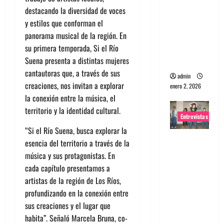
destacando la diversidad de voces
portugues
y estilos que conforman el
a
panorama musical de la región. En
Maquina:
su primera temporada,
Si el Río
Directo y
Suena
presenta a distintas mujeres
visceral
cantautoras que, a través de sus
admin
creaciones, nos invitan a explorar
enero 2, 2026
la conexión entre la música, el
territorio y la identidad cultural.
Entrevistas
“
Si el Río Suena,
busca explorar la
Entrevista
esencia del territorio a través de la
a la banda
música y sus protagonistas. En
japonesa
cada capítulo presentamos a
Zoobombs
artistas de la región de Los Ríos,
: Una
profundizando en la conexión entre
energía
sus creaciones y el lugar que
salvaje
habita”. Señaló Marcela Bruna, co-