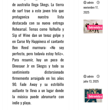
admin
de australia llega Skegs. La tierra
noviembre 17,
de surf trae a este joven trío que
2025
protagoniza nuestra lista
destacada con su nueva entrega
Entrevistas
Rehearsal. Temas como Valhalla y
Sip of Wine dan un tenaz golpe y
Entrevista
en Curse My Happiness el cantante
a The
Ben Reed murmura: «No soy
Wants: Su
perfecto, pero todavía estoy feliz».
universo
Para resumir, hay un poco de
distorsion
Dinosaur Jr en Skegss y todo su
ado
sentimiento distorsionado
admin
firmemente arraigado en los años
julio 13, 2025
90. Fade Away y su estribillo
aullante te lleva a un lugar donde
la música puede abrumarte con
Entrevistas
indie y playa.
Entrevista: