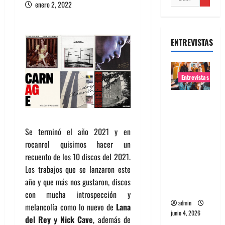
enero 2, 2022
ENTREVISTAS
Entrevistas
Entrevista
banda
Evolfo:
Se terminó el año 2021 y en
Hablándol
rocanrol quisimos hacer un
e
recuento de los 10 discos del 2021.
directame
Los trabajos que se lanzaron este
nte a tu
año y que más nos gustaron, discos
espíritu
con mucha introspección y
admin
melancolía como lo nuevo de
Lana
junio 4, 2026
del Rey y Nick Cave
, además de