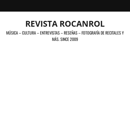
Saltar
al
contenido
REVISTA ROCANROL
MÚSICA – CULTURA – ENTREVISTAS – RESEÑAS – FOTOGRAFÍA DE RECITALES Y
MÁS. SINCE 2009