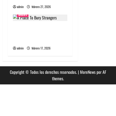
n
admin
febrero 27, 2026
Discos
t
r
A Place To Bury Strangers
lanzará nuevo álbum
a
llamado Rare and Deadly
d
admin
febrero 17, 2026
a
s
Copyright © Todos los derechos reservados.
|
MoreNews
por AF
themes.