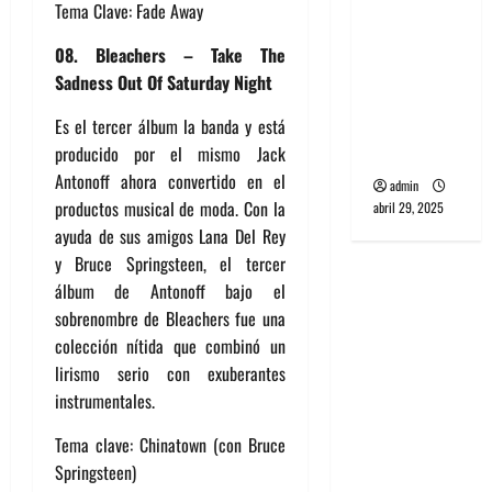
Tema Clave: Fade Away
banda
PCR, No
08. Bleachers – Take The
Wave y Art
Sadness Out Of Saturday Night
punk de
Corea del
Es el tercer álbum la banda y está
Sur
producido por el mismo Jack
Antonoff ahora convertido en el
admin
productos musical de moda. Con la
abril 29, 2025
ayuda de sus amigos Lana Del Rey
y Bruce Springsteen, el tercer
álbum de Antonoff bajo el
sobrenombre de Bleachers fue una
colección nítida que combinó un
lirismo serio con exuberantes
instrumentales.
Tema clave: Chinatown (con Bruce
Springsteen)