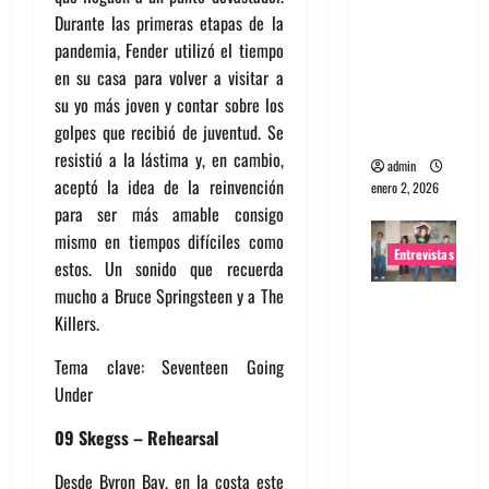
Durante las primeras etapas de la
portugues
pandemia, Fender utilizó el tiempo
a
en su casa para volver a visitar a
Maquina:
su yo más joven y contar sobre los
Directo y
golpes que recibió de juventud. Se
visceral
resistió a la lástima y, en cambio,
admin
aceptó la idea de la reinvención
enero 2, 2026
para ser más amable consigo
mismo en tiempos difíciles como
Entrevistas
estos. Un sonido que recuerda
mucho a Bruce Springsteen y a The
Entrevista
Killers.
a la banda
japonesa
Tema clave: Seventeen Going
Zoobombs
Under
: Una
09 Skegss – Rehearsal
energía
salvaje
Desde Byron Bay, en la costa este