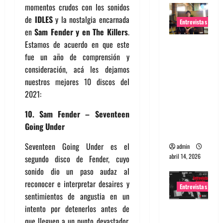
momentos crudos con los sonidos
de
IDLES
y la nostalgia encarnada
Entrevistas
en
Sam Fender y en The Killers
.
Estamos de acuerdo en que este
Entrevista
fue un año de comprensión y
Rudy De
consideración, acá les dejamos
Anda:
nuestros mejores 10 discos del
Conquista
2021:
ndo el
mundo,
10. Sam Fender – Seventeen
una tocata
Going Under
a la vez
Seventeen Going Under es el
admin
abril 14, 2026
segundo disco de Fender, cuyo
sonido dio un paso audaz al
reconocer e interpretar desaires y
Entrevistas
sentimientos de angustia en un
intento por detenerlos antes de
Entrevista
que lleguen a un punto devastador.
a banda