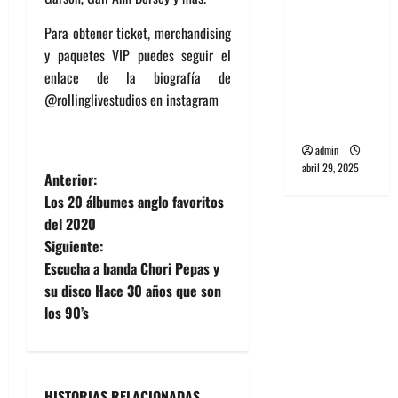
banda
Para obtener ticket, merchandising
PCR, No
y paquetes VIP puedes seguir el
Wave y Art
enlace de la biografía de
punk de
@rollinglivestudios en instagram
Corea del
Sur
vinilo David Bowie
admin
abril 29, 2025
N
Anterior:
Los 20 álbumes anglo favoritos
a
del 2020
Siguiente:
v
Escucha a banda Chori Pepas y
e
su disco Hace 30 años que son
los 90’s
g
a
HISTORIAS RELACIONADAS