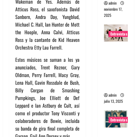
Wakeman de Yes. Además de
admin
Atticus Ross, el saxofonista David
noviembre 17,
2025
Sanborn, Andra Day, Yungblud,
Michael C. Hall, Ian Hunter de Mott
the Hoople, Anna Calvi, Atticus
Entrevistas
Ross y la cantante de Kid Heaven
Orchestra Etty Lau Farrell.
Entrevista
a The
Estos músicos se suman a los ya
Wants: Su
anunciados, Trent Reznor, Gary
universo
Oldman, Perry Farrell, Macy Gray,
distorsion
Lena Hall, Gavin Rossdale de Bush,
ado
Billy Corgan de Smashing
admin
Pumpkings, Joe Elliott de Def
julio 13, 2025
Leppard e Ian Astbury de Cult, así
como el productor Tony Visconti y
Entrevistas
colaboradores de Bowie, incluida
su banda de gira final completa de
Entrevista:
Garson, Gail Ann Dorsey y más.