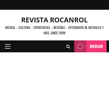
Saltar
al
contenido
REVISTA ROCANROL
MÚSICA – CULTURA – ENTREVISTAS – RESEÑAS – FOTOGRAFÍA DE RECITALES Y
MÁS. SINCE 2009
BUSCAR
Menú
principal