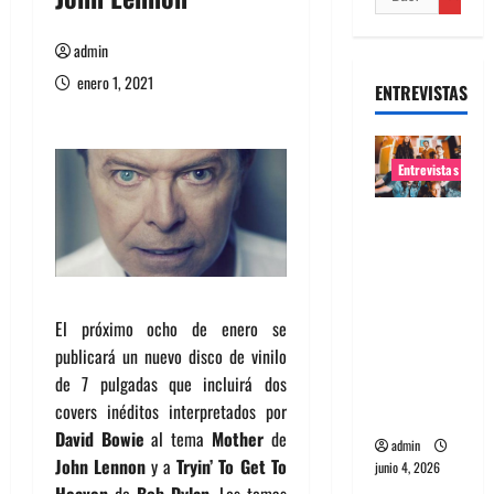
admin
enero 1, 2021
ENTREVISTAS
Entrevistas
Entrevista
banda
Evolfo:
Hablándol
El próximo ocho de enero se
e
publicará un nuevo disco de vinilo
directame
de 7 pulgadas que incluirá dos
nte a tu
covers inéditos interpretados por
espíritu
David Bowie
al tema
Mother
de
admin
John Lennon
y a
Tryin’ To Get To
junio 4, 2026