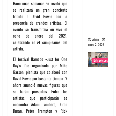
Hace unas semanas se reveló que
portugues
se realizará un gran concierto
a
tributo a David Bowie con la
Maquina:
presencia de grandes artistas. El
Directo y
evento se transmitirá en vivo el
visceral
ocho de enero del 2021,
admin
celebrando el 74 cumpleaños del
enero 2, 2026
artista.
El festival llamado «Just for One
Entrevistas
Day!» fue organizado por Mike
Garson, pianista que colaboró con
Entrevista
David Bowie por bastante tiempo. Y
a la banda
ahora anunció nuevas figuras que
japonesa
se harán presentes. Entre los
Zoobombs
artistas que participarán se
: Una
encuentra Adam Lambert, Duran
energía
Duran, Peter Frampton y Rick
salvaje