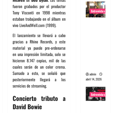
Heaven
de
Bob Dylan
. Los temas
fueron grabados por el productor
Entrevistas
Tony Visconti en 1998 mientras
estaban trabajando en el álbum en
Entrevista
vivo LiveAndWell.com (1999).
Rudy De
Anda:
El lanzamiento se llevará a cabo
Conquista
gracias a Rhino Records, y este
ndo el
material ya puede pre-ordenarse
mundo,
en una impresión limitada, solo se
una tocata
hicieron 8.147 copias, mil de las
a la vez
cuales serán de un color crema.
Sumado a esto, se señaló que
admin
posteriormente llegará a los
abril 14, 2026
servicios de streaming.
Entrevistas
Concierto tributo a
David Bowie
Entrevista
a banda