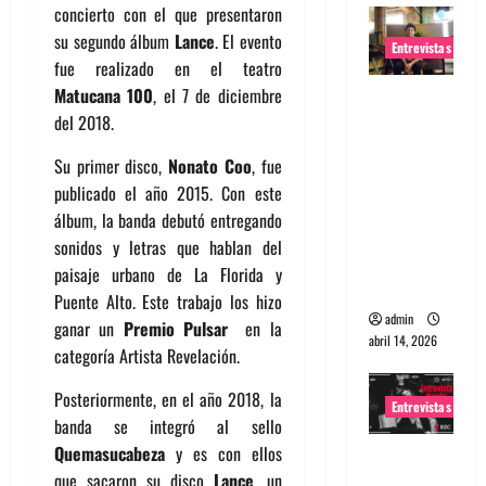
concierto con el que presentaron
su segundo álbum
Lance
. El evento
Entrevistas
fue realizado en el teatro
Matucana 100
, el 7 de diciembre
Entrevista
del 2018.
Rudy De
Anda:
Su primer disco,
Nonato Coo
, fue
Conquista
publicado el año 2015. Con este
ndo el
álbum, la banda debutó entregando
mundo,
sonidos y letras que hablan del
una tocata
paisaje urbano de La Florida y
a la vez
Puente Alto. Este trabajo los hizo
admin
ganar un
Premio Pulsar
en la
abril 14, 2026
categoría Artista Revelación.
Posteriormente, en el año 2018, la
Entrevistas
banda se integró al sello
Quemasucabeza
y es con ellos
Entrevista
que sacaron su disco
Lance
, un
a banda