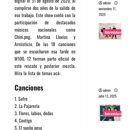
digital el 31 de agosto de 2020, al
admin
cumplirse dos años de la salida de
noviembre 17,
ese trabajo. Este show contó con la
2025
participación de destacados
músicos nacionales como
Entrevistas
Chini.png, Martina Lluvias y
Armisticio. De las 18 canciones
Entrevista
que se escucharon esa tarde en
a The
M100, 12 forman parte oficial de
Wants: Su
este rescate y posterior mezcla.
universo
Mira la lista de temas acá:
distorsion
ado
Canciones
admin
julio 13, 2025
1. Sufre
2. La Pajarería
3. Flores, labios, dedos
Entrevistas
4. Contigo
Entrevista:
5. El sueño pesa