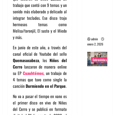
trabajo que contó con 9 temas y un
portugues
sonido más elaborado y delicado al
a
integrar teclados. Ese disco trajo
Maquina:
hermosos temas como
Directo y
Melisa/toronjil, El susto y el Miedo
visceral
y más.
admin
enero 2, 2026
En junio de este año, a través del
canal oficial de Youtube del sello
Quemasucabeza
, los
Niños del
Entrevistas
Cerro
lanzaron de manera online
Entrevista
su EP
Cuauhtémoc
, un trabajo de
a la banda
4 temas que tuvo como single la
japonesa
canción
Durmiendo en el Parque
.
Zoobombs
No va a pasar el tiempo en vano es
: Una
el primer disco en vivo de Niños
energía
del Cerro y se publicó en formato
salvaje