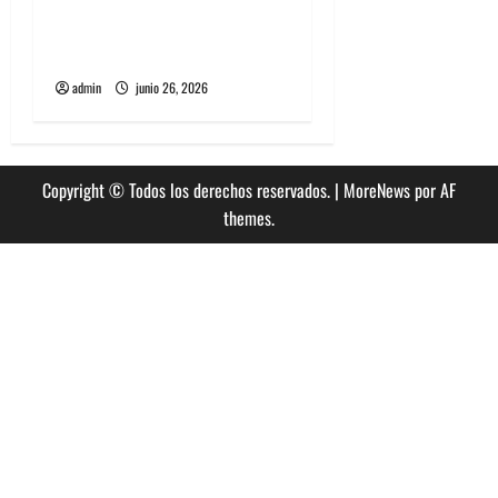
The Rolling Stones estrenó
nuevo single llamado
Jealous Lover
admin
junio 26, 2026
Copyright © Todos los derechos reservados.
|
MoreNews
por AF
themes.