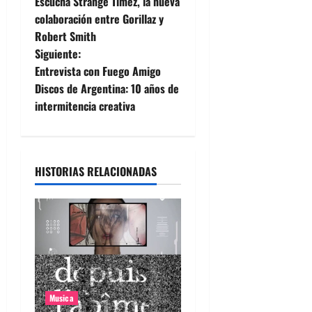
Escucha Strange Timez, la nueva
a
colaboración entre Gorillaz y
Robert Smith
v
Siguiente:
e
Entrevista con Fuego Amigo
Discos de Argentina: 10 años de
g
intermitencia creativa
a
c
HISTORIAS RELACIONADAS
i
ó
n
d
Musica
e