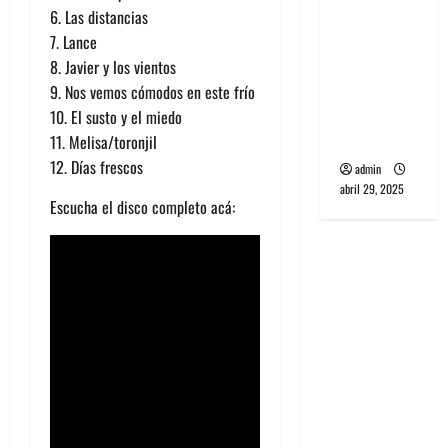
banda
6. Las distancias
PCR, No
7. Lance
Wave y Art
8. Javier y los vientos
punk de
9. Nos vemos cómodos en este frío
Corea del
10. El susto y el miedo
Sur
11. Melisa/toronjil
12. Días frescos
admin
abril 29, 2025
Escucha el disco completo acá: