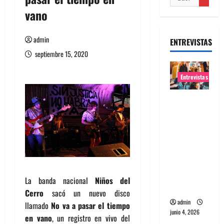
vano
admin
ENTREVISTAS
septiembre 15, 2020
Entrevistas
Entrevista
banda
Evolfo:
Hablándol
e
directame
nte a tu
La banda nacional
Niños del
espíritu
Cerro
sacó un nuevo disco
admin
llamado
No va a pasar el tiempo
junio 4, 2026
en vano
, un registro en vivo del