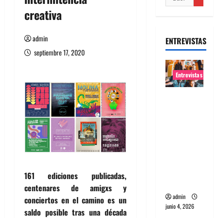
creativa
admin
ENTREVISTAS
septiembre 17, 2020
Entrevistas
Entrevista
banda
Evolfo:
Hablándol
e
directame
nte a tu
161 ediciones publicadas,
espíritu
centenares de amigxs y
admin
conciertos en el camino es un
junio 4, 2026
saldo posible tras una década