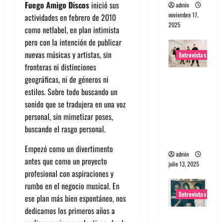
Fuego Amigo Discos
inició sus
admin
noviembre 17,
actividades en febrero de 2010
2025
como netlabel, en plan intimista
pero con la intención de publicar
nuevas músicas y artistas, sin
Entrevistas
fronteras ni distinciones
Entrevista
geográficas, ni de géneros ni
a The
estilos. Sobre todo buscando un
Wants: Su
sonido que se tradujera en una voz
universo
personal, sin mimetizar poses,
distorsion
buscando el rasgo personal.
ado
Empezó como un divertimento
admin
antes que como un proyecto
julio 13, 2025
profesional con aspiraciones y
rumbo en el negocio musical. En
Entrevistas
ese plan más bien espontáneo, nos
dedicamos los primeros años a
Entrevista: