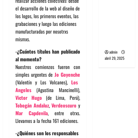
realizar acciones colectivas: desde
banda
el desarrollo de la web al diseño de
PCR, No
los logos, los primeros eventos, las
Wave y Art
grabaciones y luego las ediciones
punk de
manufacturadas por nosotrxs
Corea del
mismxs.
Sur
-¿Cuántos títulos han publicado
admin
abril 29, 2025
al momento?
Nuestros comienzos fueron con
simples urgentes de
Jo Goyenche
(Valentín y Los Volcanes),
Los
Angeles
(Agustina Mancinelli),
Victor Hugo
(de Lima, Perú),
Tobogán Andaluz
,
Verdeoscuro
y
Mar Capdevila
, entre otrxs.
Llevamos a la fecha 161 ediciones.
-¿Quiénes son los responsables