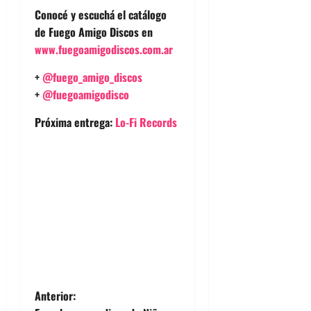
Conocé y escuchá el catálogo
de Fuego Amigo Discos en
www.fuegoamigodiscos.com.ar
+
@fuego_amigo_discos
+
@fuegoamigodisco
Próxima entrega:
Lo-Fi Records
Fuego Amigo Discos
N
Anterior: