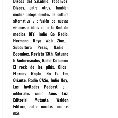
Discos del Saladillo
,
Yoconvoz
Discos
, entre otros. También
medios independientes de cultura
alternativa y difusión de nuevas
visiones e ideas como la
Red de
medios DIY
,
Indie Go Radio
,
Hermana Rayo Web Zine
,
Subcultura Press
,
Radio
Boombox
,
Revista 13th
,
Saturno
5 Audiovisuales
,
Radio Colmena
,
El rock de les pibis
,
Clics
Eternos
,
Rapto
,
No Es Fm
,
Oriante
,
Radio CASo
,
Indie Hoy
,
Las Invitadas Podcast
o
editoriales como
Años Luz
,
Editorial Mutanta
,
Walden
Editora
, entre muchxs, muchxs
más.