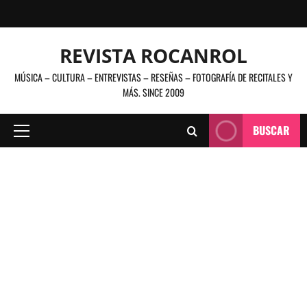
Saltar
al
contenido
REVISTA ROCANROL
MÚSICA – CULTURA – ENTREVISTAS – RESEÑAS – FOTOGRAFÍA DE RECITALES Y
MÁS. SINCE 2009
BUSCAR
Menú
principal