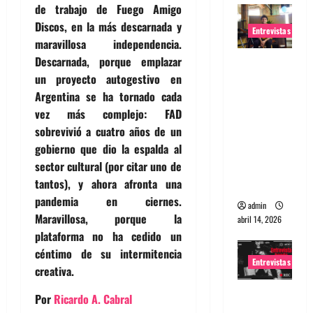
de trabajo de Fuego Amigo
Discos, en la más descarnada y
Entrevistas
maravillosa independencia.
Descarnada, porque emplazar
Entrevista
un proyecto autogestivo en
Rudy De
Argentina se ha tornado cada
Anda:
vez más complejo: FAD
Conquista
sobrevivió a cuatro años de un
ndo el
gobierno que dio la espalda al
mundo,
sector cultural (por citar uno de
una tocata
tantos), y ahora afronta una
a la vez
pandemia en ciernes.
admin
Maravillosa, porque la
abril 14, 2026
plataforma no ha cedido un
céntimo de su intermitencia
Entrevistas
creativa.
Entrevista
Por
Ricardo A. Cabral
a banda