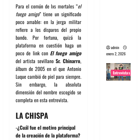
Para el común de lxs mortales “
el
portugues
fuego amigo
” tiene un significado
a
poco amable: en la jerga militar
Maquina:
refiere a los disparos del propio
Directo y
bando. Por fortuna, quizá la
visceral
plataforma en cuestión haga un
admin
poco de link con
El fuego amigo
enero 2, 2026
del artista sevillano
Sr. Chinarro
,
álbum de 2005 en el que Antonio
Entrevistas
Luque cambió de piel para siempre.
Sin embargo, la absoluta
Entrevista
dimensión del nombre escogido se
a la banda
completa en esta entrevista.
japonesa
Zoobombs
LA CHISPA
: Una
energía
-¿Cuál fue el motivo principal
salvaje
de la creación de la plataforma?