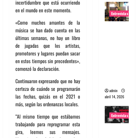
incertidumbre que está ocurriendo
en el mundo en este momento.
Entrevistas
«Como muchos amantes de la
Entrevista
música se han dado cuenta en las
Rudy De
últimas semanas, no hay un libro
Anda:
de jugadas que los artistas,
Conquista
promotores y lugares puedan sacar
ndo el
en estos tiempos sin precedentes»,
mundo,
comenzó la declaración.
una tocata
Continuaron expresando que no hay
a la vez
certeza de cuándo se programarán
admin
las fechas, quizás en el 2021 o
abril 14, 2026
más, según las ordenanzas locales.
Entrevistas
“Al mismo tiempo que estábamos
trabajando para reprogramar esta
Entrevista
gira, leemos sus mensajes.
a banda