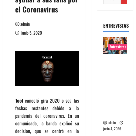
el Coronavirus
admin
ENTREVISTAS
junio 5, 2020
Entrevistas
Entrevista
banda
Evolfo:
Hablándol
e
directame
Tool
canceló gira 2020 o sea las
nte a tu
fechas restantes debido a la
espíritu
pandemia del coronavirus. En un
comunicado, la banda explicó su
admin
junio 4, 2026
decisión, que se centró en la