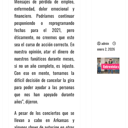
Mensajes de pérdida de empleo,
portugues
enfermedad, dolor emocional y
a
financiero. Podríamos continuar
Maquina:
posponiendo o reprogramando
Directo y
fechas para el 2021, pero
visceral
éticamente, no creemos que este
admin
sea el curso de acción correcto. En
enero 2, 2026
nuestra opinión, atar el dinero de
nuestros fanáticos durante meses,
si no un año completo, es injusto.
Entrevistas
Con eso en mente, tomamos la
Entrevista
difícil decisión de cancelar la gira
a la banda
para poder ayudar a las personas
japonesa
que nos han apoyado durante
Zoobombs
años”, dijeron.
: Una
A pesar de los conciertos que se
energía
llevan a cabo en Arkansas y
salvaje
algunos shows de autocine en otros