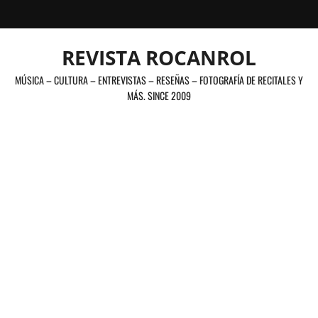
Saltar
al
contenido
REVISTA ROCANROL
MÚSICA – CULTURA – ENTREVISTAS – RESEÑAS – FOTOGRAFÍA DE RECITALES Y
MÁS. SINCE 2009