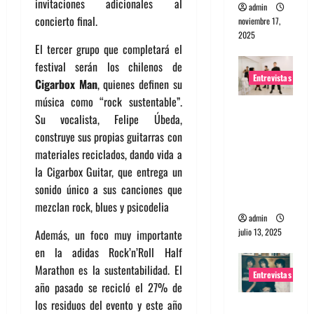
invitaciones adicionales al
admin
concierto final.
noviembre 17,
2025
El tercer grupo que completará el
festival serán los chilenos de
Entrevistas
Cigarbox Man
, quienes definen su
música como “rock sustentable”.
Entrevista
Su vocalista, Felipe Úbeda,
a The
construye sus propias guitarras con
Wants: Su
materiales reciclados, dando vida a
universo
la Cigarbox Guitar, que entrega un
distorsion
sonido único a sus canciones que
ado
mezclan rock, blues y psicodelia
admin
julio 13, 2025
Además, un foco muy importante
en la adidas Rock’n’Roll Half
Marathon es la sustentabilidad. El
Entrevistas
año pasado se recicló el 27% de
los residuos del evento y este año
Entrevista: