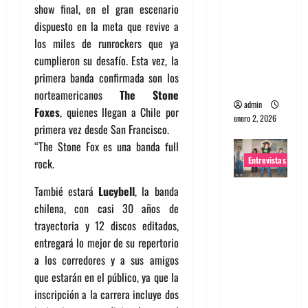
show final, en el gran escenario
portugues
dispuesto en la meta que revive a
a
los miles de runrockers que ya
Maquina:
cumplieron su desafío. Esta vez, la
Directo y
primera banda confirmada son los
visceral
norteamericanos
The Stone
admin
Foxes
, quienes llegan a Chile por
enero 2, 2026
primera vez desde San Francisco.
“The Stone Fox es una banda full
Entrevistas
rock.
Tambié estará
Lucybell
, la banda
Entrevista
chilena, con casi 30 años de
a la banda
trayectoria y 12 discos editados,
japonesa
entregará lo mejor de su repertorio
Zoobombs
a los corredores y a sus amigos
: Una
que estarán en el público, ya que la
energía
inscripción a la carrera incluye dos
salvaje