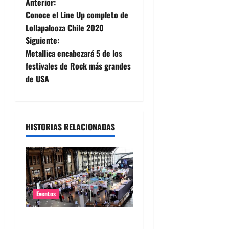
N
Anterior:
Conoce el Line Up completo de
a
Lollapalooza Chile 2020
Siguiente:
v
Metallica encabezará 5 de los
e
festivales de Rock más grandes
de USA
g
a
HISTORIAS RELACIONADAS
c
i
ó
n
Eventos
d
Feria Pulsar inicia la venta