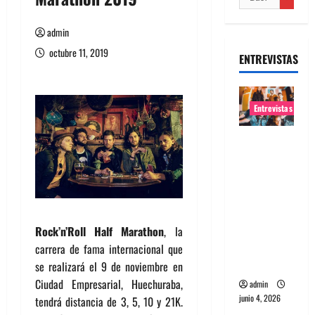
admin
octubre 11, 2019
ENTREVISTAS
Entrevistas
Entrevista
banda
Evolfo:
Hablándol
e
directame
Rock’n’Roll Half Marathon
, la
nte a tu
carrera de fama internacional que
espíritu
se realizará el 9 de noviembre en
Ciudad Empresarial, Huechuraba,
admin
junio 4, 2026
tendrá distancia de 3, 5, 10 y 21K.