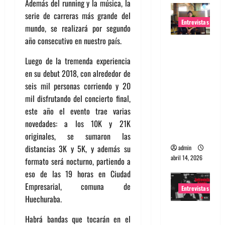
Además del running y la música, la
serie de carreras más grande del
Entrevistas
mundo, se realizará por segundo
año consecutivo en nuestro país.
Entrevista
Rudy De
Luego de la tremenda experiencia
Anda:
en su debut 2018, con alrededor de
Conquista
seis mil personas corriendo y 20
ndo el
mil disfrutando del concierto final,
mundo,
este año el evento trae varias
una tocata
novedades: a los 10K y 21K
a la vez
originales, se sumaron las
distancias 3K y 5K, y además su
admin
abril 14, 2026
formato será nocturno, partiendo a
eso de las 19 horas en Ciudad
Empresarial, comuna de
Entrevistas
Huechuraba.
Entrevista
Habrá bandas que tocarán en el
a banda