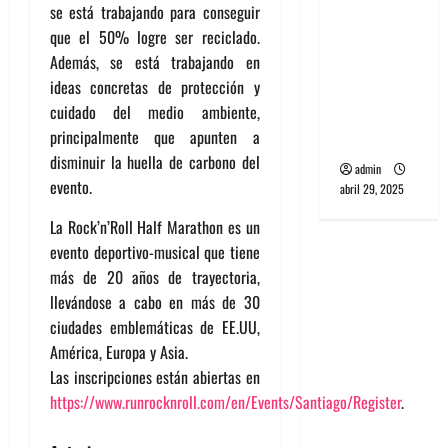
se está trabajando para conseguir
banda
que el 50% logre ser reciclado.
PCR, No
Además, se está trabajando en
Wave y Art
ideas concretas de protección y
punk de
cuidado del medio ambiente,
Corea del
principalmente que apunten a
Sur
disminuir la huella de carbono del
admin
evento.
abril 29, 2025
La Rock’n’Roll Half Marathon es un
evento deportivo-musical que tiene
más de 20 años de trayectoria,
llevándose a cabo en más de 30
ciudades emblemáticas de EE.UU,
América, Europa y Asia.
Las inscripciones están abiertas en
https://www.runrocknroll.com/en/Events/Santiago/Register
.