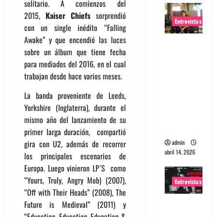
solitario. A comienzos del
2015,
Kaiser Chiefs
sorprendió
Entrevistas
con un single inédito “Falling
Awake” y que encendió las luces
Entrevista
sobre un álbum que tiene fecha
Rudy De
para mediados del 2016, en el cual
Anda:
trabajan desde hace varios meses.
Conquista
ndo el
La banda proveniente de Leeds,
mundo,
Yorkshire (Inglaterra), durante el
una tocata
mismo año del lanzamiento de su
a la vez
primer larga duración, compartió
admin
gira con U2, además de recorrer
abril 14, 2026
los principales escenarios de
Europa. Luego vinieron LP´S como
“Yours, Truly, Angry Mob) (2007),
Entrevistas
“Off with Their Heads” (2008), The
Entrevista
Future is Medieval” (2011) y
a banda
“Education, Education, Education &