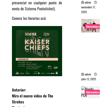
presencial en cualquier punto de
admin
noviembre 17,
venta de Sistema Puntoticket).
2025
Conoce los horarios acá:
Entrevistas
Entrevista
a The
Wants: Su
universo
distorsion
ado
admin
julio 13, 2025
N
Anterior:
Entrevistas
Mira el nuevo video de The
a
Strokes
Entrevista: