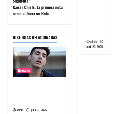
Siguiente:
banda
v
Kaiser Chiefs: La primera nota
PCR, No
e
como si fuera un Hola
Wave y Art
punk de
g
Corea del
Sur
a
HISTORIAS RELACIONADAS
admin
c
abril 29, 2025
i
ó
Recitales
n
Alex Anwandter confirma
d
primeros invitados a su
concierto en el Movistar
e
Arena ​
e
admin
julio 27, 2026