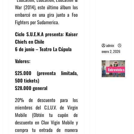
portugues
War (2014), este último álbum los
a
embarcó en una gira junto a Foo
Maquina:
Fighters por Sudamerica.
Directo y
Ciclo S.U.E.N.A presenta: Kaiser
visceral
Chiefs en Chile
admin
6 de junio – Teatro La Cúpula
enero 2, 2026
Valores:
Entrevistas
$25.000 (preventa limitada,
500 tickets)
Entrevista
$28.000 general
a la banda
japonesa
20% de descuento para los
Zoobombs
miembros del C.L.U.V. de Virgin
: Una
Mobile (Obtén tu cupón de
energía
descuento en Cluv Vigin Mobile y
salvaje
compra tu entrada de manera