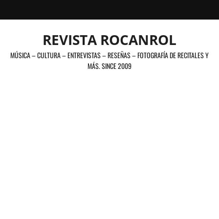
Saltar
al
contenido
REVISTA ROCANROL
MÚSICA – CULTURA – ENTREVISTAS – RESEÑAS – FOTOGRAFÍA DE RECITALES Y
MÁS. SINCE 2009