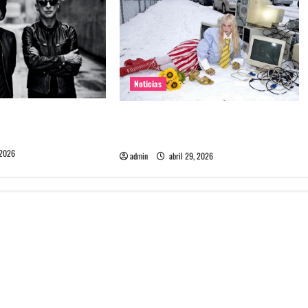
Noticias
e Depeche Mode en
Grimes lanzará nuevo disco este
ra 2027
2026 llamado Psy Opera
 2026
admin
abril 29, 2026