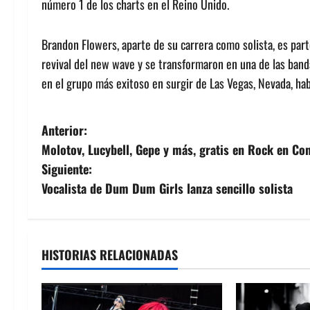
número 1 de los charts en el Reino Unido.
Brandon Flowers, aparte de su carrera como solista, es par
revival del new wave y se transformaron en una de las band
en el grupo más exitoso en surgir de Las Vegas, Nevada, ha
N
Anterior:
Molotov, Lucybell, Gepe y más, gratis en Rock en Co
a
Siguiente:
v
Vocalista de Dum Dum Girls lanza sencillo solista
e
g
HISTORIAS RELACIONADAS
a
c