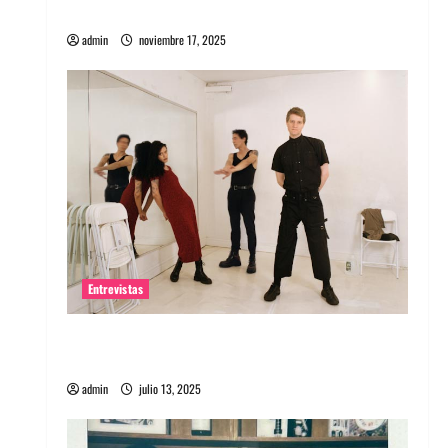
energía salvaje
admin
noviembre 17, 2025
Entrevistas
Entrevista a The Wants: Su universo
distorsionado
admin
julio 13, 2025