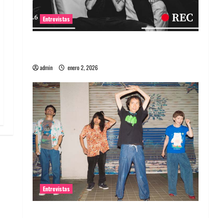
Entrevistas
Entrevista a banda portuguesa Maquina:
Directo y visceral
admin
enero 2, 2026
Entrevistas
Entrevista a la banda japonesa Zoobombs: Una