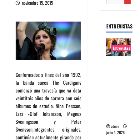
noviembre 15, 2015
ENTREVISTAS
Entrevistas
Entrevista
banda
Conformados a fines del año 1992,
Evolfo:
la banda sueca The Cardigans
Hablándol
comenzó una travesía que ya data
e
veintitrés años de carrera con seis
directame
álbumes de estudio. Nina Persson,
nte a tu
Lars -Olof Johansson, Magnus
espíritu
Sveningsson y Peter
admin
Svensson,integrantes originales,
junio 4, 2026
continúan actualmente girando por