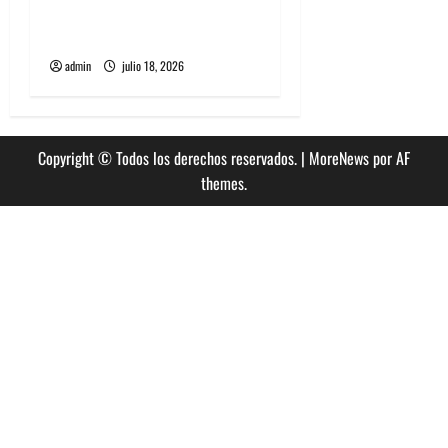
historia especial con el
público chileno
admin
julio 18, 2026
Copyright © Todos los derechos reservados.
|
MoreNews
por AF
themes.