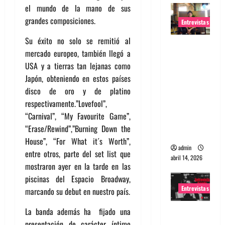
el mundo de la mano de sus
grandes composiciones.
Entrevistas
Su éxito no solo se remitió al
Entrevista
mercado europeo, también llegó a
Rudy De
USA y a tierras tan lejanas como
Anda:
Japón, obteniendo en estos países
Conquista
disco de oro y de platino
ndo el
respectivamente.”Lovefool”,
mundo,
“Carnival”, “My Favourite Game”,
una tocata
“Erase/Rewind”,”Burning Down the
a la vez
House”, “For What it´s Worth”,
admin
entre otros, parte del set list que
abril 14, 2026
mostraron ayer en la tarde en las
piscinas del Espacio Broadway,
Entrevistas
marcando su debut en nuestro país.
La banda además ha fijado una
Entrevista
presentación de carácter íntimo
a banda