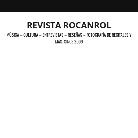
Saltar
al
contenido
REVISTA ROCANROL
MÚSICA – CULTURA – ENTREVISTAS – RESEÑAS – FOTOGRAFÍA DE RECITALES Y
MÁS. SINCE 2009