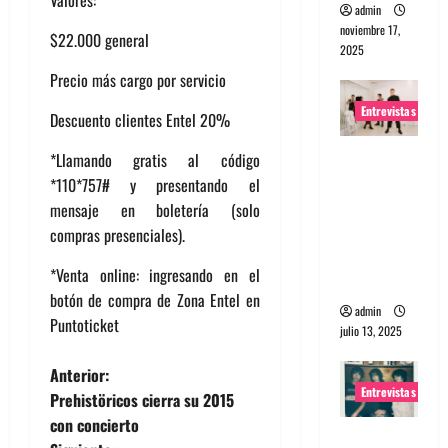
admin
noviembre 17,
$22.000 general
2025
Precio más cargo por servicio
Entrevistas
Descuento clientes Entel 20%
Entrevista
*Llamando gratis al código
a The
*110*757# y presentando el
Wants: Su
mensaje en boletería (solo
universo
compras presenciales).
distorsion
*Venta online: ingresando en el
ado
botón de compra de Zona Entel en
admin
Puntoticket
julio 13, 2025
N
Anterior:
Entrevistas
Prehistöricos cierra su 2015
a
con concierto
Entrevista: