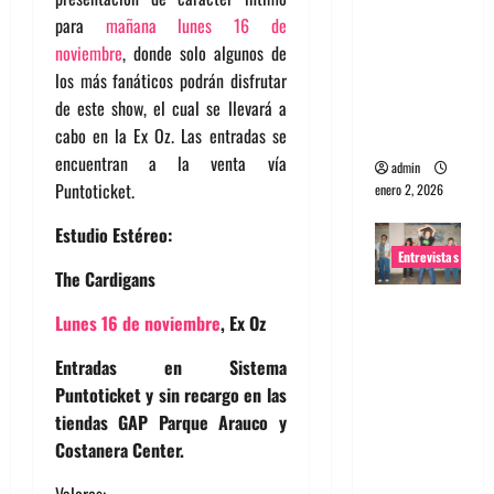
para
mañana
lunes 16 de
portugues
noviembre
, donde solo algunos de
a
los más fanáticos podrán disfrutar
Maquina:
de este show, el cual se llevará a
Directo y
cabo en la Ex Oz. Las entradas se
visceral
encuentran a la venta vía
admin
Puntoticket.
enero 2, 2026
Estudio Estéreo:
Entrevistas
The Cardigans
Entrevista
Lunes 16 de noviembre
, Ex Oz
a la banda
japonesa
Entradas en Sistema
Zoobombs
Puntoticket y sin recargo en las
: Una
tiendas GAP Parque Arauco y
energía
Costanera Center.
salvaje
Valores: