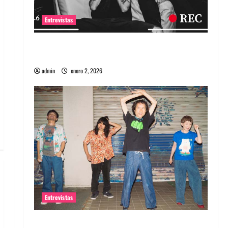
Entrevistas
Entrevista a banda portuguesa Maquina:
Directo y visceral
admin
enero 2, 2026
Entrevistas
Entrevista a la banda japonesa Zoobombs: Una