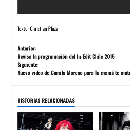
Texto: Christian Plaza
N
Anterior:
Revisa la programación del In-Edit Chile 2015
a
Siguiente:
v
Nuevo video de Camila Moreno para Tu mamá te mat
e
g
HISTORIAS RELACIONADAS
a
c