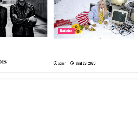
Noticias
e Depeche Mode en
Grimes lanzará nuevo disco este
ra 2027
2026 llamado Psy Opera
 2026
admin
abril 29, 2026