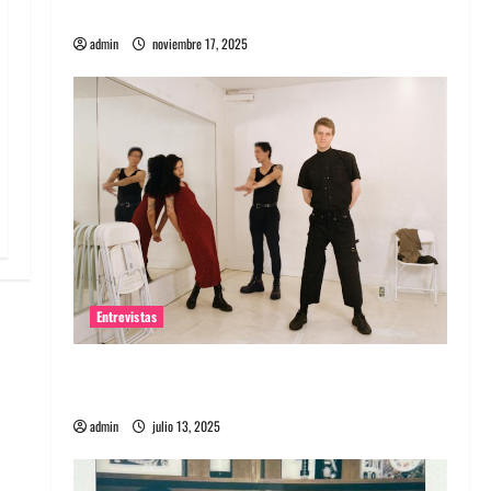
energía salvaje
admin
noviembre 17, 2025
Entrevistas
Entrevista a The Wants: Su universo
distorsionado
admin
julio 13, 2025