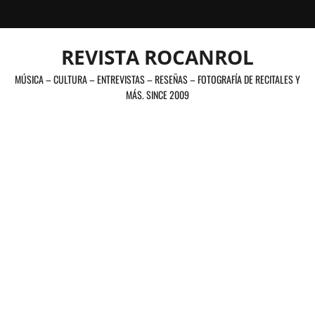
Saltar
al
contenido
REVISTA ROCANROL
MÚSICA – CULTURA – ENTREVISTAS – RESEÑAS – FOTOGRAFÍA DE RECITALES Y
MÁS. SINCE 2009