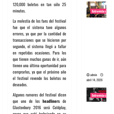
120,000 boletos en tan sólo 25
minutos.
Entrevistas
La molestia de los fans del festival
Entrevista
fue que el sistema tuvo algunos
Rudy De
errores, ya que por la cantidad de
Anda:
transacciones que se hicieron por
Conquista
segundo, el sistema llegó a fallar
ndo el
en repetidas ocasiones. Para los
mundo,
que tienen muchas ganas de ir, aún
una tocata
tienen una última oportunidad para
a la vez
comprarlos, ya que el próximo año
admin
el festival revende los boletos no
abril 14, 2026
deseados.
Algunos rumores del festival dicen
Entrevistas
que uno de los
headliners
de
Entrevista
Glastonbury 2016 será Coldplay,
a banda
grupo que está trabajando en su