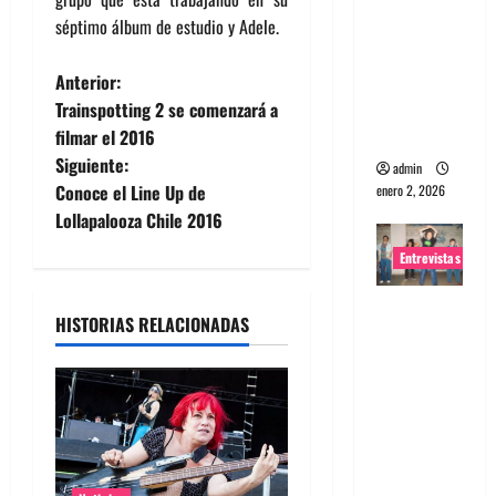
portugues
séptimo álbum de estudio y Adele.
a
N
Maquina:
Anterior:
Directo y
Trainspotting 2 se comenzará a
a
visceral
filmar el 2016
Siguiente:
admin
v
Conoce el Line Up de
enero 2, 2026
e
Lollapalooza Chile 2016
Entrevistas
g
Entrevista
a
HISTORIAS RELACIONADAS
a la banda
c
japonesa
Zoobombs
i
: Una
energía
ó
salvaje