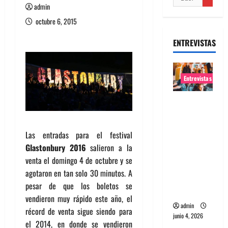
admin
octubre 6, 2015
ENTREVISTAS
Entrevistas
Entrevista
banda
Evolfo:
Las entradas para el festival
Hablándol
Glastonbury 2016
salieron a la
e
venta el domingo 4 de octubre y se
directame
agotaron en tan solo 30 minutos. A
nte a tu
pesar de que los boletos se
espíritu
vendieron muy rápido este año, el
admin
récord de venta sigue siendo para
junio 4, 2026
el 2014, en donde se vendieron