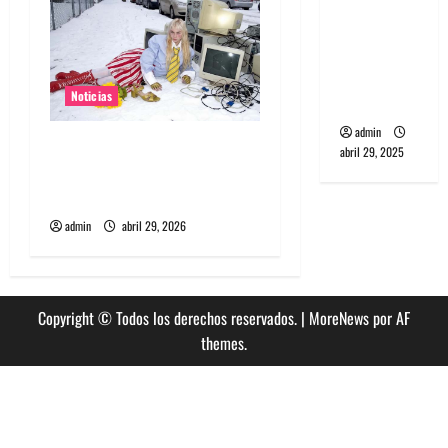
PCR, No
Wave y Art
punk de
Corea del
Noticias
Sur
admin
Grimes lanzará nuevo disco
abril 29, 2025
este 2026 llamado Psy
Opera
admin
abril 29, 2026
Copyright © Todos los derechos reservados.
|
MoreNews
por AF
themes.