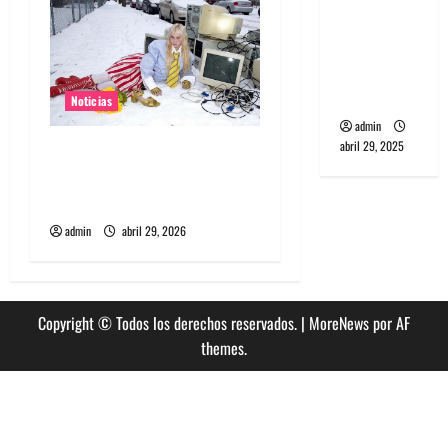
Wave y Art
punk de
Corea del
Sur
Noticias
admin
abril 29, 2025
Grimes lanzará nuevo disco
este 2026 llamado Psy
Opera
admin
abril 29, 2026
Copyright © Todos los derechos reservados.
|
MoreNews
por AF
themes.