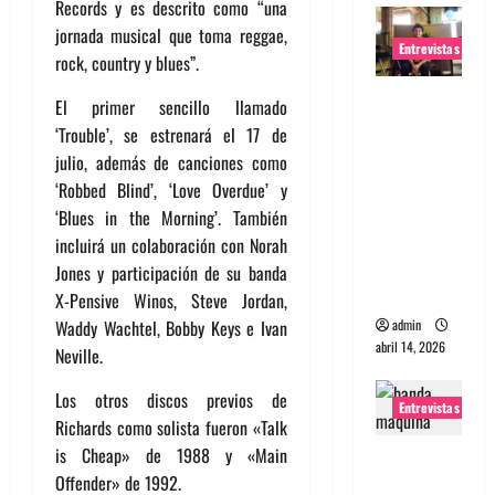
Records y es descrito como “una
jornada musical que toma reggae,
Entrevistas
rock, country y blues”.
Entrevista
El primer sencillo llamado
Rudy De
‘Trouble’, se estrenará el 17 de
Anda:
julio, además de canciones como
Conquista
‘Robbed Blind’, ‘Love Overdue’ y
ndo el
‘Blues in the Morning’. También
mundo,
incluirá un colaboración con Norah
una tocata
Jones y participación de su banda
a la vez
X-Pensive Winos, Steve Jordan,
admin
Waddy Wachtel, Bobby Keys e Ivan
abril 14, 2026
Neville.
Los otros discos previos de
Entrevistas
Richards como solista fueron «Talk
is Cheap» de 1988 y «Main
Entrevista
Offender» de 1992.
a banda