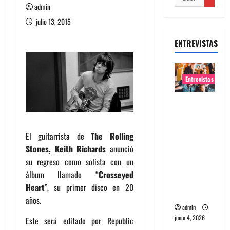
admin
julio 13, 2015
ENTREVISTAS
Entrevistas
Entrevista
banda
Evolfo:
El guitarrista de
The Rolling
Hablándol
Stones, Keith Richards
anunció
e
su regreso como solista con un
directame
álbum llamado “
Crosseyed
nte a tu
Heart
”, su primer disco en 20
espíritu
años.
admin
junio 4, 2026
Este será editado por Republic