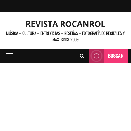
Saltar
al
contenido
REVISTA ROCANROL
MÚSICA – CULTURA – ENTREVISTAS – RESEÑAS – FOTOGRAFÍA DE RECITALES Y
MÁS. SINCE 2009
BUSCAR
Menú
principal