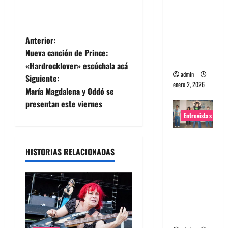
portugues
a
Maquina:
N
Anterior:
Directo y
Nueva canción de Prince:
visceral
a
«Hardrocklover» escúchala acá
admin
Siguiente:
v
enero 2, 2026
María Magdalena y Oddó se
e
presentan este viernes
Entrevistas
g
Entrevista
a
a la banda
HISTORIAS RELACIONADAS
japonesa
c
Zoobombs
i
: Una
energía
ó
salvaje