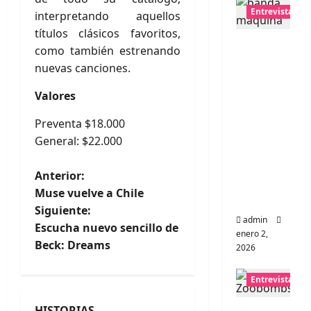
Entrevistas
interpretando aquellos
títulos clásicos favoritos,
Entrevis
como también estrenando
ta a
nuevas canciones.
banda
Valores
portugu
esa
Preventa $18.000
Maquin
General: $22.000
a:
Directo
N
Anterior:
y
Muse vuelve a Chile
visceral
a
Siguiente:
admin
Escucha nuevo sencillo de
v
enero 2,
Beck: Dreams
2026
e
Entrevistas
g
HISTORIAS