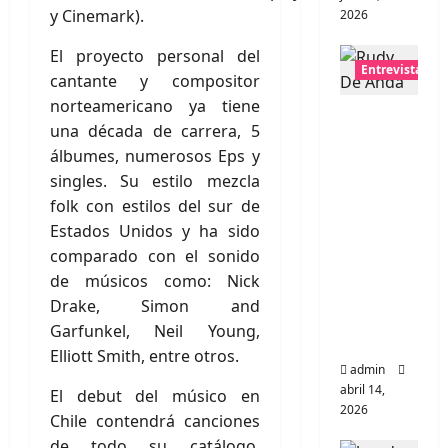
y Cinemark).
2026
El proyecto personal del
Entrevistas
cantante y compositor
norteamericano ya tiene
Entrevis
una década de carrera, 5
ta Rudy
álbumes, numerosos Eps y
De
singles. Su estilo mezcla
Anda:
folk con estilos del sur de
Conquis
Estados Unidos y ha sido
tando el
comparado con el sonido
mundo,
de músicos como: Nick
una
Drake, Simon and
tocata a
Garfunkel, Neil Young,
la vez
Elliott Smith, entre otros.
admin
abril 14,
El debut del músico en
2026
Chile contendrá canciones
de todo su catálogo,