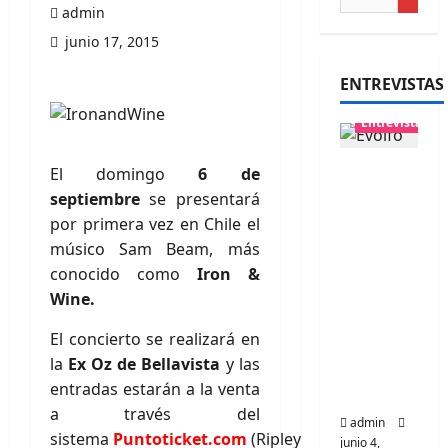
admin
junio 17, 2015
ENTREVISTAS
Entrevistas
Entrevis
El domingo
6 de
ta
septiembre
se presentará
banda
por primera vez en Chile el
Evolfo:
músico Sam Beam, más
Hablánd
conocido como
Iron &
ole
Wine.
directa
El concierto se realizará en
mente a
la
Ex Oz de Bellavista
y las
tu
entradas estarán a la venta
espíritu
a través del
admin
sistema
Puntoticket.com
(Ripley
junio 4,