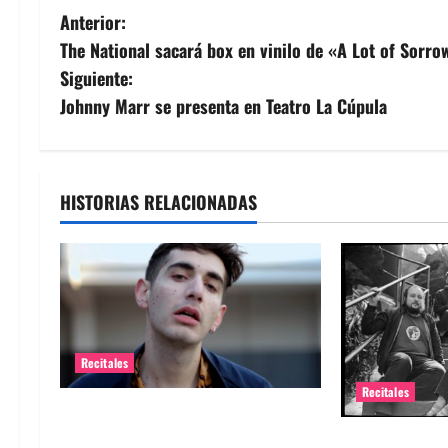
N
Anterior:
The National sacará box en vinilo de «A Lot of Sorro
a
Siguiente:
v
Johnny Marr se presenta en Teatro La Cúpula
e
g
HISTORIAS RELACIONADAS
a
c
i
ó
Recitales
Recitales
n
Alex Anwandter confirma primeros
d
invitados a su concierto en el
Diles que no 