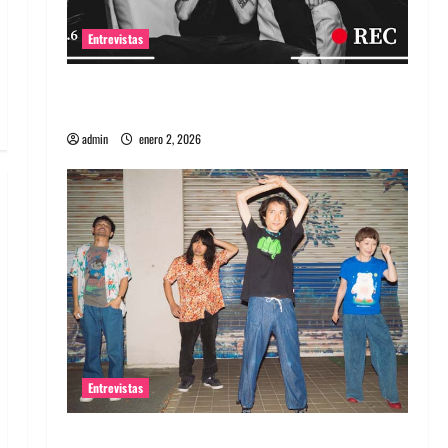
Entrevistas
Entrevista a banda portuguesa Maquina:
Directo y visceral
admin
enero 2, 2026
Entrevistas
Entrevista a la banda japonesa Zoobombs: Una