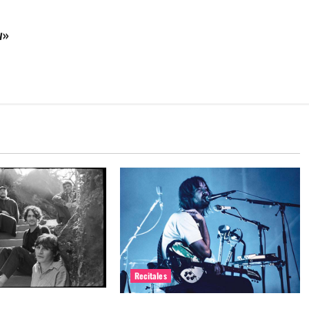
w»
Recitales
me maten debuta en