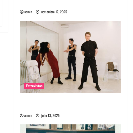
energía salvaje
admin
noviembre 17, 2025
Entrevistas
Entrevista a The Wants: Su universo
distorsionado
admin
julio 13, 2025