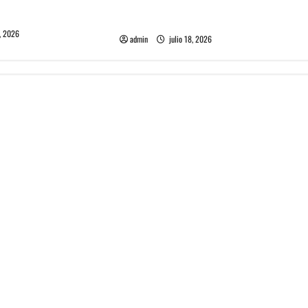
Tame Impala en Chile: La historia
especial con el público chileno
, 2026
admin
julio 18, 2026