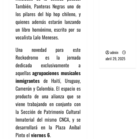
banda
También, Panteras Negras uno de
PCR, No
los pilares del hip hop chileno, y
Wave y Art
quienes además estarán lanzando
punk de
un libro homónimo, escrito por su
Corea del
vocalista Lalo Meneses.
Sur
Una novedad para este
admin
Rockodromo es la jornada
abril 29, 2025
dedicada exclusivamente a
aquellas
agrupaciones musicales
inmigrantes
de Haití, Uruguay,
Camerún y Colombia. El espacio es
producto de una alianza que se
viene trabajando en conjunto con
la Sección de Patrimonio Cultural
Inmaterial del mismo CNCA, y se
desarrollará en la Plaza Aníbal
Pinto el
viernes 6
.