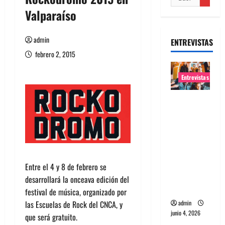
Valparaíso
admin
ENTREVISTAS
febrero 2, 2015
Entrevistas
Entrevista
banda
Evolfo:
Hablándol
e
directame
Entre el 4 y 8 de febrero se
nte a tu
desarrollará la onceava edición del
espíritu
festival de música, organizado por
las Escuelas de Rock del CNCA, y
admin
junio 4, 2026
que será gratuito.