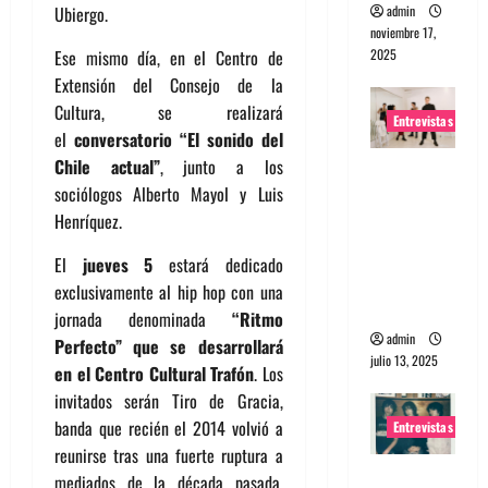
admin
Ubiergo.
noviembre 17,
2025
Ese mismo día, en el Centro de
Extensión del Consejo de la
Cultura, se realizará
Entrevistas
el
conversatorio “El sonido del
Chile actual”
, junto a los
Entrevista
sociólogos Alberto Mayol y Luis
a The
Henríquez.
Wants: Su
universo
El
jueves 5
estará dedicado
distorsion
exclusivamente al hip hop con una
ado
jornada denominada
“Ritmo
admin
Perfecto” que se desarrollará
julio 13, 2025
en el Centro Cultural Trafón
. Los
invitados serán Tiro de Gracia,
banda que recién el 2014 volvió a
Entrevistas
reunirse tras una fuerte ruptura a
Entrevista:
mediados de la década pasada.