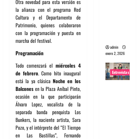
Otra novedad para esta versión es
portugues
la alianza con el programa Red
a
Cultura y el Departamento de
Maquina:
Patrimonio, quienes colaboraron
Directo y
con la programación y puesta en
visceral
marcha del festival.
admin
Programación
enero 2, 2026
Todo comenzará el
miércoles 4
Entrevistas
de febrero
. Como hito inaugural
está la ya clásica
Noche en los
Entrevista
Balcones
en la Plaza Aníbal Pinto,
a la banda
ocasión en la que participarán
japonesa
Álvaro Lopez, vocalista de la
Zoobombs
separada banda penquista Los
: Una
Bunkers, la naciente artista, Sara
energía
Pozo, y el intérprete del “El Tiempo
salvaje
en Las Bastillas”, Fernando