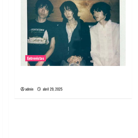
Entrevistas
Entrevista: banda PCR, No Wave y Art punk de
Corea del Sur
admin
abril 29, 2025