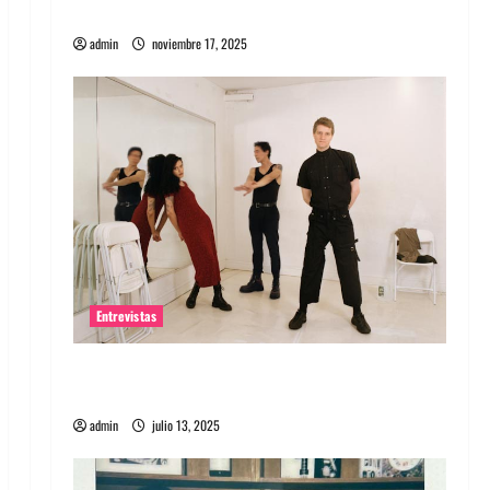
energía salvaje
admin
noviembre 17, 2025
Entrevistas
Entrevista a The Wants: Su universo
distorsionado
admin
julio 13, 2025