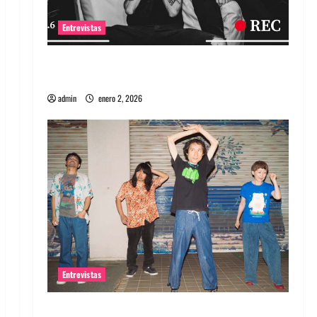
Entrevistas
Entrevista a banda portuguesa Maquina:
Directo y visceral
admin
enero 2, 2026
Entrevistas
Entrevista a la banda japonesa Zoobombs: Una