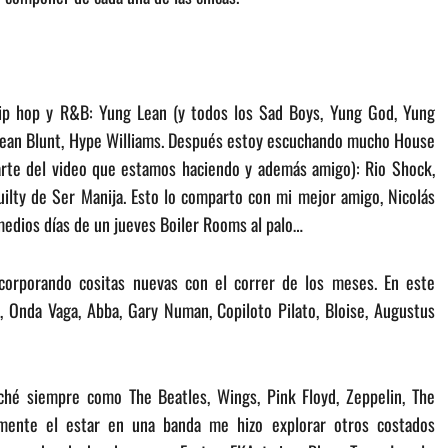
ip hop y R&B: Yung Lean (y todos los Sad Boys, Yung God, Yung
, Dean Blunt, Hype Williams. Después estoy escuchando mucho House
 arte del video que estamos haciendo y además amigo): Rio Shock,
ilty de Ser Manija. Esto lo comparto con mi mejor amigo, Nicolás
edios días de un jueves Boiler Rooms al palo…
orporando cositas nuevas con el correr de los meses. En este
Onda Vaga, Abba, Gary Numan, Copiloto Pilato, Bloise, Augustus
uché siempre como The Beatles, Wings, Pink Floyd, Zeppelin, The
lmente el estar en una banda me hizo explorar otros costados