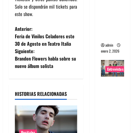
Solo se dispondrán mil tickets para
portugues
este show.
a
Maquina:
N
Anterior:
Directo y
Feria de Vinilos Celadores este
visceral
a
30 de Agosto en Teatro Italia
admin
Siguiente:
enero 2, 2026
v
Brandon Flowers habla sobre su
e
nuevo álbum solista
Entrevistas
g
Entrevista
a la banda
a
HISTORIAS RELACIONADAS
japonesa
c
Zoobombs
: Una
i
energía
salvaje
ó
Recitales