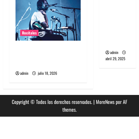
s
banda
PCR, No
Wave y Art
punk de
Recitales
Corea del
Sur
Tame Impala en Chile: La
admin
historia especial con el
abril 29, 2025
público chileno
admin
julio 18, 2026
Copyright © Todos los derechos reservados.
|
MoreNews
por AF
themes.