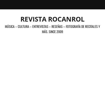
Saltar
al
contenido
REVISTA ROCANROL
MÚSICA – CULTURA – ENTREVISTAS – RESEÑAS – FOTOGRAFÍA DE RECITALES Y
MÁS. SINCE 2009