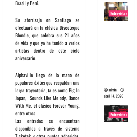
Brasil y Perú.
Entrevistas
Su aterrizaje en Santiago se
Entrevista
efectuará en la clásica Discoteque
Rudy De
Blondie, que celebra sus 21 años
Anda:
de vida y que ya ha tenido a varios
Conquista
artistas dentro de este ciclo
ndo el
aniversario.
mundo,
una tocata
Alphaville llega de la mano de
a la vez
populares éxitos que respaldan una
larga trayectoria, tales como Big In
admin
abril 14, 2026
Japan, Sounds Like Melody, Dance
With Me, el clásico Forever Young,
entre otros.
Entrevistas
Las entradas se encuentran
disponibles a través de sistema
Entrevista
Ticketek y otros puntos adheridos.
a banda