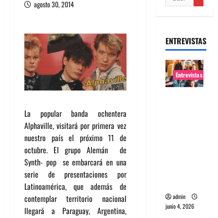
agosto 30, 2014
ENTREVISTAS
Entrevistas
Entrevista
banda
La popular banda ochentera
Evolfo:
Alphaville, visitará por primera vez
Hablándol
nuestro país el próximo 11 de
e
octubre. El grupo Alemán de
directame
Synth- pop se embarcará en una
nte a tu
serie de presentaciones por
espíritu
Latinoamérica, que además de
admin
contemplar territorio nacional
junio 4, 2026
llegará a Paraguay, Argentina,