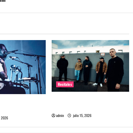
Recitales
High Vis confirma su esperado
 Chile: La historia
debut en Chile
l público chileno
admin
julio 15, 2026
, 2026