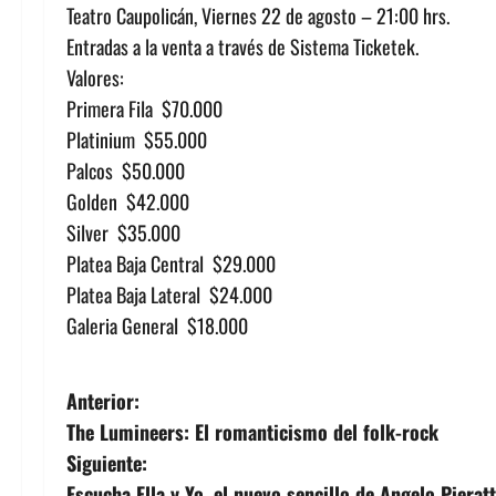
Teatro Caupolicán, Viernes 22 de agosto – 21:00 hrs.
Entradas a la venta a través de Sistema Ticketek.
Valores:
Primera Fila $70.000
Platinium $55.000
Palcos $50.000
Golden $42.000
Silver $35.000
Platea Baja Central $29.000
Platea Baja Lateral $24.000
Galeria General $18.000
N
Anterior:
The Lumineers: El romanticismo del folk-rock
a
Siguiente:
Escucha Ella y Yo, el nuevo sencillo de Angelo Pieratt