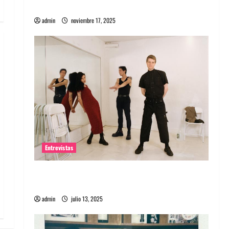
energía salvaje
admin
noviembre 17, 2025
Entrevistas
Entrevista a The Wants: Su universo
distorsionado
admin
julio 13, 2025